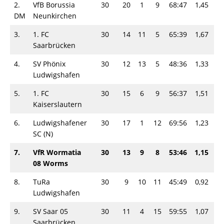
2.
VfB Borussia
30
20
1
9
68:47
1,45
4
DM
Neunkirchen
3.
1. FC
30
14
11
5
65:39
1,67
3
Saarbrücken
4.
SV Phönix
30
12
13
5
48:36
1,33
3
Ludwigshafen
5.
1. FC
30
15
6
9
56:37
1,51
3
Kaiserslautern
6.
Ludwigshafener
30
17
1
12
69:56
1,23
3
SC (N)
7.
VfR Wormatia
30
13
9
8
53:46
1,15
3
08 Worms
8.
TuRa
30
9
10
11
45:49
0,92
2
Ludwigshafen
9.
SV Saar 05
30
11
4
15
59:55
1,07
2
Saarbrücken