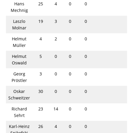
Hans
25
4
0
0
Mechnig
Laszlo
19
3
0
0
Molnar
Helmut
4
2
0
0
Müller
Helmut
5
0
0
0
Oswald
Georg
3
0
0
0
Pröstler
Oskar
30
0
0
0
Schweitzer
Richard
23
14
0
0
Sehrt
Karl-Heinz
26
4
0
0
Spikofski