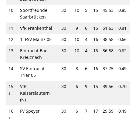
10.
Sportfreunde
30
10
5
15
45:53
0,85
2
Saarbrücken
11.
VfR Frankenthal
30
9
6
15
51:63
0,81
2
12.
1. FSV Mainz 05
30
10
4
16
38:58
0,66
2
13.
Eintracht Bad
30
10
4
16
36:58
0,62
2
Kreuznach
14.
SV Eintracht
30
8
6
16
37:75
0,49
2
Trier 05
15.
VfR
30
6
9
15
39:56
0,70
2
↓
Kaiserslautern
(N)
16.
FV Speyer
30
6
7
17
29:59
0,49
1
↓