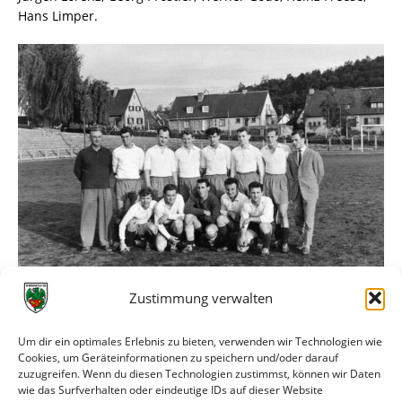
Hans Limper.
Zustimmung verwalten
Meister der Reserverunde nach dem entscheidenden 0:0 gegen Saar 05
Obere Reihe v.l.n.r.:
Um dir ein optimales Erlebnis zu bieten, verwenden wir Technologien wie
Gustav Finger, Horst-Dieter Strich (als Feldspieler für den
Cookies, um Geräteinformationen zu speichern und/oder darauf
zuzugreifen. Wenn du diesen Technologien zustimmst, können wir Daten
verletzten Richard Klauß), Alfred Weiß, Georg Pröstler,
wie das Surfverhalten oder eindeutige IDs auf dieser Website
Wilfried „Bambi“ Lösch, Herbert Gauck, Jürgen Lorenz,