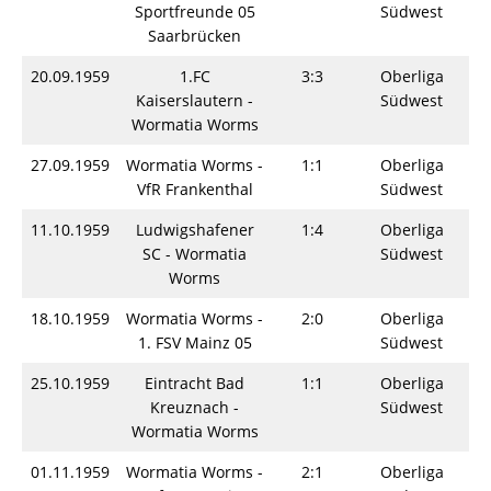
Sportfreunde 05
Südwest
Saarbrücken
20.09.1959
1.FC
3:3
Oberliga
S
Kaiserslautern -
Südwest
Wormatia Worms
27.09.1959
Wormatia Worms -
1:1
Oberliga
S
VfR Frankenthal
Südwest
11.10.1959
Ludwigshafener
1:4
Oberliga
S
SC - Wormatia
Südwest
Worms
18.10.1959
Wormatia Worms -
2:0
Oberliga
S
1. FSV Mainz 05
Südwest
25.10.1959
Eintracht Bad
1:1
Oberliga
S
Kreuznach -
Südwest
Wormatia Worms
01.11.1959
Wormatia Worms -
2:1
Oberliga
S