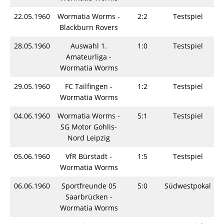
22.05.1960
Wormatia Worms -
2:2
Testspiel
S
Blackburn Rovers
28.05.1960
Auswahl 1.
1:0
Testspiel
S
Amateurliga -
Wormatia Worms
29.05.1960
FC Tailfingen -
1:2
Testspiel
S
Wormatia Worms
04.06.1960
Wormatia Worms -
5:1
Testspiel
S
SG Motor Gohlis-
Nord Leipzig
05.06.1960
VfR Bürstadt -
1:5
Testspiel
S
Wormatia Worms
06.06.1960
Sportfreunde 05
5:0
Südwestpokal
S
Saarbrücken -
Wormatia Worms