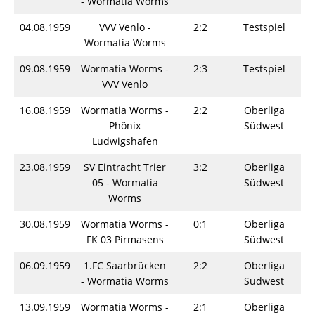
- Wormatia Worms
04.08.1959
VVV Venlo -
2:2
Testspiel
S
Wormatia Worms
09.08.1959
Wormatia Worms -
2:3
Testspiel
S
VVV Venlo
16.08.1959
Wormatia Worms -
2:2
Oberliga
S
Phönix
Südwest
Ludwigshafen
23.08.1959
SV Eintracht Trier
3:2
Oberliga
S
05 - Wormatia
Südwest
Worms
30.08.1959
Wormatia Worms -
0:1
Oberliga
S
FK 03 Pirmasens
Südwest
06.09.1959
1.FC Saarbrücken
2:2
Oberliga
S
- Wormatia Worms
Südwest
13.09.1959
Wormatia Worms -
2:1
Oberliga
S