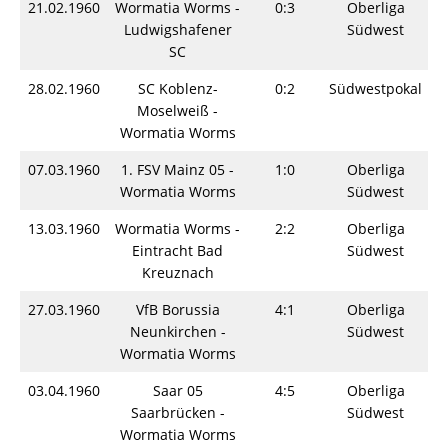
21.02.1960
Wormatia Worms -
0:3
Oberliga
S
Ludwigshafener
Südwest
SC
28.02.1960
SC Koblenz-
0:2
Südwestpokal
S
Moselweiß -
Wormatia Worms
07.03.1960
1. FSV Mainz 05 -
1:0
Oberliga
S
Wormatia Worms
Südwest
13.03.1960
Wormatia Worms -
2:2
Oberliga
S
Eintracht Bad
Südwest
Kreuznach
27.03.1960
VfB Borussia
4:1
Oberliga
S
Neunkirchen -
Südwest
Wormatia Worms
03.04.1960
Saar 05
4:5
Oberliga
S
Saarbrücken -
Südwest
Wormatia Worms