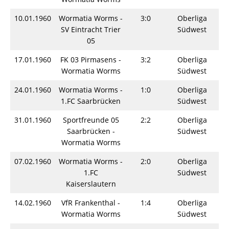
10.01.1960
Wormatia Worms -
3:0
Oberliga
S
SV Eintracht Trier
Südwest
05
17.01.1960
FK 03 Pirmasens -
3:2
Oberliga
S
Wormatia Worms
Südwest
24.01.1960
Wormatia Worms -
1:0
Oberliga
S
1.FC Saarbrücken
Südwest
31.01.1960
Sportfreunde 05
2:2
Oberliga
S
Saarbrücken -
Südwest
Wormatia Worms
07.02.1960
Wormatia Worms -
2:0
Oberliga
S
1.FC
Südwest
Kaiserslautern
14.02.1960
VfR Frankenthal -
1:4
Oberliga
S
Wormatia Worms
Südwest