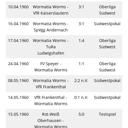
10.04.1960
Wormatia Worms -
3:1
Oberliga
S
VfR Kaiserslautern
Südwest
16.04.1960
Wormatia Worms -
3:1
Südwestpokal
S
SpVgg Andernach
17.04.1960
Wormatia Worms -
1:4
Oberliga
S
TuRa
Südwest
Ludwigshafen
24.04.1960
FV Speyer -
1:1
Oberliga
S
Wormatia Worms
Südwest
08.05.1960
Wormatia Worms -
2:2 n.V.
Südwestpokal
S
VfR Frankenthal
14.05.1960
VfR Frankenthal -
0:1 n.V.
Südwestpokal
S
Wormatia Worms
15.05.1960
Rot-Weiß
5:0
Testspiel
S
Oberhausen -
Wormatia Worms