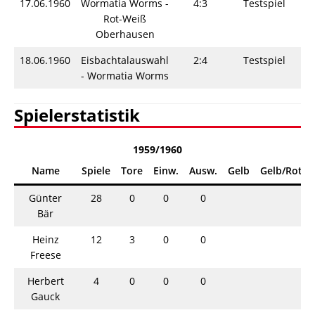
17.06.1960
Wormatia Worms -
4:3
Testspiel
S
Rot-Weiß
Oberhausen
18.06.1960
Eisbachtalauswahl
2:4
Testspiel
S
- Wormatia Worms
Spielerstatistik
1959/1960
Name
Spiele
Tore
Einw.
Ausw.
Gelb
Gelb/Rot
Günter
28
0
0
0
Bär
Heinz
12
3
0
0
Freese
Herbert
4
0
0
0
Gauck