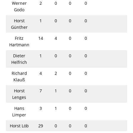
Werner
2
0
0
0
Godo
Horst
1
0
0
0
Günther
Fritz
14
4
0
0
Hartmann
Dieter
1
0
0
0
Helfrich
Richard
4
2
0
0
Klauß
Horst
7
1
0
0
Lenges
Hans
3
1
0
0
Limper
Horst Löb
29
0
0
0