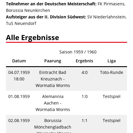
Teilnehmer an der Deutschen Meisterschaft:
FK Pirmasens,
Borussia Neunkirchen
Aufsteiger aus der II. Division Südwest:
SV Niederlahnstein,
TuS Neuendorf
Alle Ergebnisse
Saison 1959 / 1960
Datum
Paarung
Ergebnis
Liga
04.07.1959
Eintracht Bad
4:0
Toto-Runde
S
18:00
Kreuznach -
Wormatia Worms
01.08.1959
Alemannia
1:0
Testspiel
S
Aachen -
Wormatia Worms
02.08.1959
Borussia
1:1
Testspiel
S
Mönchengladbach