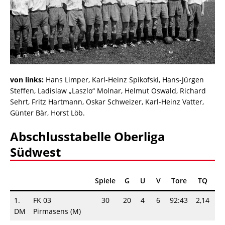
von links:
Hans Limper, Karl-Heinz Spikofski, Hans-Jürgen
Steffen, Ladislaw „Laszlo“ Molnar, Helmut Oswald, Richard
Sehrt, Fritz Hartmann, Oskar Schweizer, Karl-Heinz Vatter,
Günter Bär, Horst Löb.
Abschlusstabelle Oberliga
Südwest
Spiele
G
U
V
Tore
TQ
P
1.
FK 03
30
20
4
6
92:43
2,14
4
DM
Pirmasens (M)