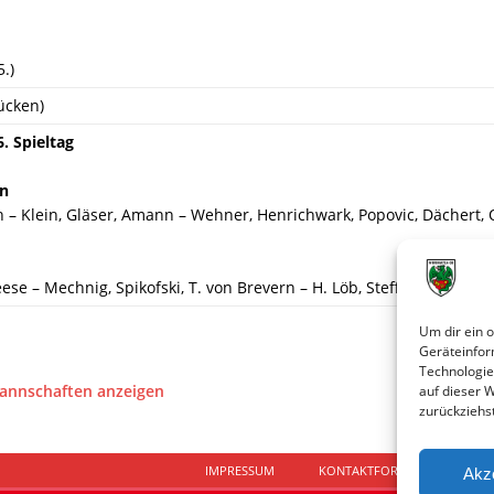
5.)
ücken)
. Spieltag
en
h – Klein, Gläser, Amann – Wehner, Henrichwark, Popovic, Dächert, 
reese – Mechnig, Spikofski, T. von Brevern – H. Löb, Steffen, Schweiz
Um dir ein 
Geräteinfor
Technologie
Mannschaften anzeigen
auf dieser 
zurückziehs
IMPRESSUM
KONTAKTFORMULAR
D
Akz