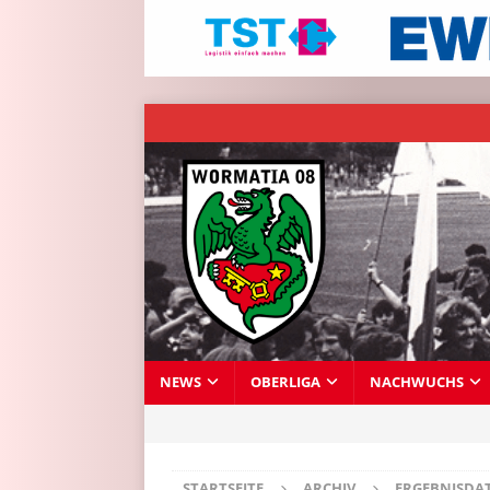
NEWS
OBERLIGA
NACHWUCHS
STARTSEITE
ARCHIV
ERGEBNISDA