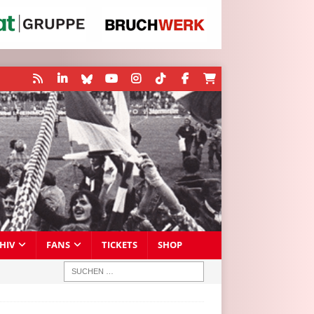
HIV
FANS
TICKETS
SHOP