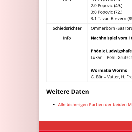
2:0 Popovic (49.)
3:0 Popovic (72.)
3:1 T. von Brevern (8
Schiedsrichter
Ommerborn (Saarbr
Info
Nachholspiel vom 16
Phönix Ludwigshaf
Lukan – Pohl, Grutsc
Wormatia Worms
G. Bär – Vatter, H. F
Weitere Daten
Alle bisherigen Partien der beiden 