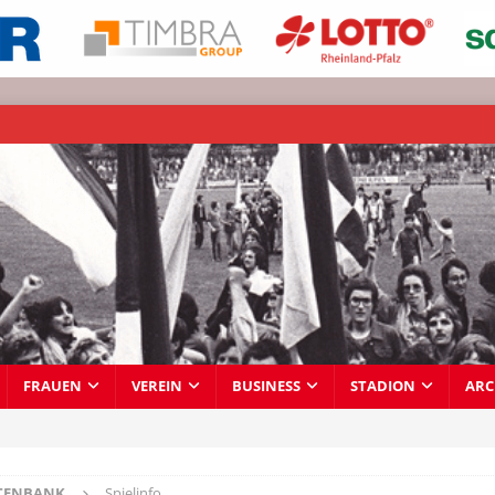
FRAUEN
VEREIN
BUSINESS
STADION
ARC
TENBANK
Spielinfo