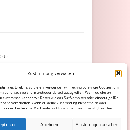
Oster.
Zustimmung verwalten
er, Sehrt, F. Hartmann.
optimales Erlebnis zu bieten, verwenden wir Technologien wie Cookies, um
mationen zu speichern und/oder darauf zuzugreifen. Wenn du diesen
n zustimmst, können wir Daten wie das Surfverhalten oder eindeutige IDs
Website verarbeiten. Wenn du deine Zustimmung nicht erteilst oder
t, können bestimmte Merkmale und Funktionen beeinträchtigt werden.
ATENSCHUTZERKLÄRUNG
COOKIE-RICHTLINIE (EU)
eptieren
Ablehnen
Einstellungen ansehen