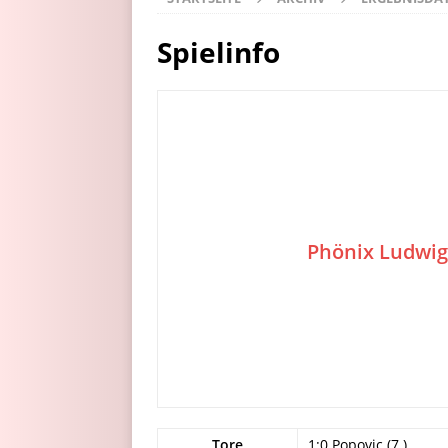
Spielinfo
Phönix Ludwi
Tore
1:0 Popovic (7.)