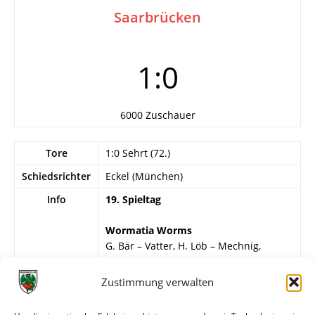
Saarbrücken
1:0
6000 Zuschauer
Tore
1:0 Sehrt (72.)
Schiedsrichter
Eckel (München)
Info
19. Spieltag
Wormatia Worms
G. Bär – Vatter, H. Löb – Mechnig,
Schweizer, Steffen – F. Hartmann,
Spikofski, Weiß, Sehrt, Lenges.
Zustimmung verwalten
1.FC Saarbrücken