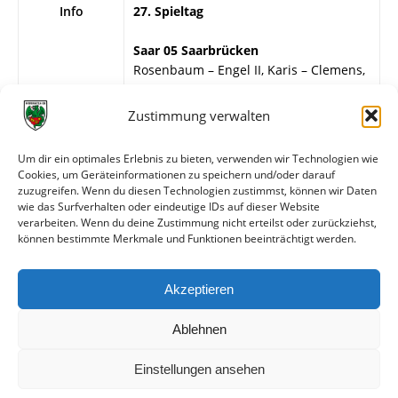
Info
27. Spieltag
Saar 05 Saarbrücken
Rosenbaum – Engel II, Karis – Clemens,
Paproth, Kempf – Jakobs, Herrmann,
Altmeyer, Engel I, Klein.
Zustimmung verwalten
Wormatia Worms
Um dir ein optimales Erlebnis zu bieten, verwenden wir Technologien wie
G. Bär – Vatter, H. Löb – Mechnig,
Cookies, um Geräteinformationen zu speichern und/oder darauf
Schweizer, Sehrt – Steffen, Klauß,
zuzugreifen. Wenn du diesen Technologien zustimmst, können wir Daten
Molnar, Spikofski, H. Müller.
wie das Surfverhalten oder eindeutige IDs auf dieser Website
verarbeiten. Wenn du deine Zustimmung nicht erteilst oder zurückziehst,
können bestimmte Merkmale und Funktionen beeinträchtigt werden.
Weitere Daten
Akzeptieren
Alle bisherigen Partien der beiden Mannschaften
anzeigen
Ablehnen
Einstellungen ansehen