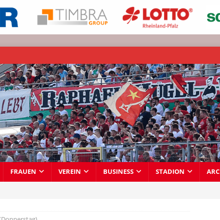
FRAUEN
VEREIN
BUSINESS
STADION
ARC
(Donnerstag)