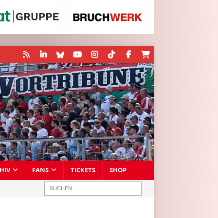
HIV
FANS
TICKETS
SHOP