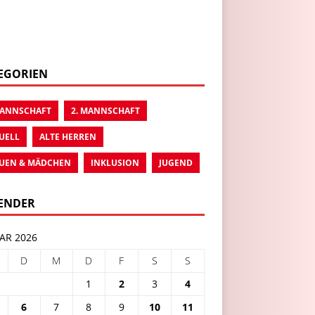
EGORIEN
MANNSCHAFT
2. MANNSCHAFT
UELL
ALTE HERREN
UEN & MÄDCHEN
INKLUSION
JUGEND
ENDER
AR 2026
D
M
D
F
S
S
1
2
3
4
6
7
8
9
10
11