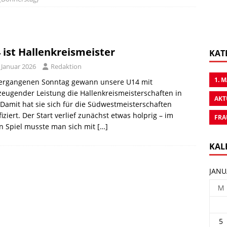
 ist Hallenkreismeister
KAT
 Januar 2026
Redaktion
1. 
ergangenen Sonntag gewann unsere U14 mit
eugender Leistung die Hallenkreismeisterschaften in
AKT
 Damit hat sie sich für die Südwestmeisterschaften
fiziert. Der Start verlief zunächst etwas holprig – im
FRA
n Spiel musste man sich mit
[…]
KAL
JANU
M
5