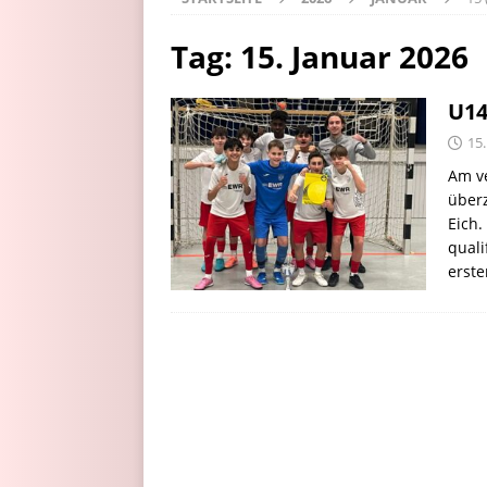
Tag:
15. Januar 2026
U14
15.
Am v
überz
Eich.
quali
erste