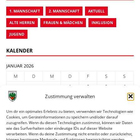
1. MANNSCHAFT
2. MANNSCHAFT
AKTUELL
ALTE HERREN
FRAUEN & MÄDCHEN
INKLUSION
JUGEND
KALENDER
JANUAR 2026
M
D
M
D
F
S
S
1
2
3
4
Zustimmung verwalten
5
6
7
8
9
10
11
12
13
14
15
16
17
18
Um dir ein optimales Erlebnis zu bieten, verwenden wir Technologien wie
Cookies, um Geräteinformationen zu speichern und/oder darauf
19
20
21
22
23
24
25
zuzugreifen. Wenn du diesen Technologien zustimmst, können wir Daten
26
27
28
29
30
31
wie das Surfverhalten oder eindeutige IDs auf dieser Website
verarbeiten. Wenn du deine Zustimmung nicht erteilst oder zurückziehst,
« Dez.
Feb. »
können bestimmte Merkmale und Funktionen beeinträchtigt werden.