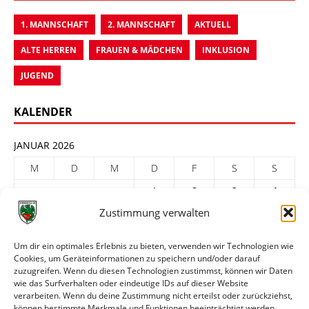
1. MANNSCHAFT
2. MANNSCHAFT
AKTUELL
ALTE HERREN
FRAUEN & MÄDCHEN
INKLUSION
JUGEND
KALENDER
JANUAR 2026
M
D
M
D
F
S
S
1
2
3
4
Zustimmung verwalten
5
6
7
8
9
10
11
12
13
14
15
16
17
18
Um dir ein optimales Erlebnis zu bieten, verwenden wir Technologien wie
Cookies, um Geräteinformationen zu speichern und/oder darauf
19
20
21
22
23
24
25
zuzugreifen. Wenn du diesen Technologien zustimmst, können wir Daten
26
27
28
29
30
31
wie das Surfverhalten oder eindeutige IDs auf dieser Website
verarbeiten. Wenn du deine Zustimmung nicht erteilst oder zurückziehst,
« Dez.
Feb. »
können bestimmte Merkmale und Funktionen beeinträchtigt werden.