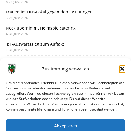
6. August 2026
Frauen im DFB-Pokal gegen den SV Eutingen
5. August 2026
Nock übernimmt Heimspielcatering
4. August 2026
4:1-Auswärtssieg zum Auftakt
1. August 2026
Pokal: Wormatia muss zu Schott Mainz
31. Juli 2026
Zustimmung verwalten
Wormatia trauert um Jürgen Dinger
30. Juli 2026
Um dir ein optimales Erlebnis zu bieten, verwenden wir Technologien wie
Cookies, um Geräteinformationen zu speichern und/oder darauf
Deine Spielminute: 89+1
zuzugreifen. Wenn du diesen Technologien zustimmst, können wir Daten
28. Juli 2026
wie das Surfverhalten oder eindeutige IDs auf dieser Website
verarbeiten. Wenn du deine Zustimmung nicht erteilst oder zurückziehst,
Neuer Rückensponsor
können bestimmte Merkmale und Funktionen beeinträchtigt werden.
28. Juli 2026
Neue Podcast-Folge: So tickt Björn!
Akzeptieren
27. Juli 2026