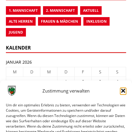
1. MANNSCHAFT
2. MANNSCHAFT
AKTUELL
ALTE HERREN
FRAUEN & MÄDCHEN
INKLUSION
JUGEND
KALENDER
JANUAR 2026
M
D
M
D
F
S
S
1
2
3
4
Zustimmung verwalten
5
6
7
8
9
10
11
12
13
14
15
16
17
18
Um dir ein optimales Erlebnis zu bieten, verwenden wir Technologien wie
Cookies, um Geräteinformationen zu speichern und/oder darauf
19
20
21
22
23
24
25
zuzugreifen. Wenn du diesen Technologien zustimmst, können wir Daten
26
27
28
29
30
31
wie das Surfverhalten oder eindeutige IDs auf dieser Website
verarbeiten. Wenn du deine Zustimmung nicht erteilst oder zurückziehst,
« Dez.
Feb. »
können bestimmte Merkmale und Funktionen beeinträchtigt werden.