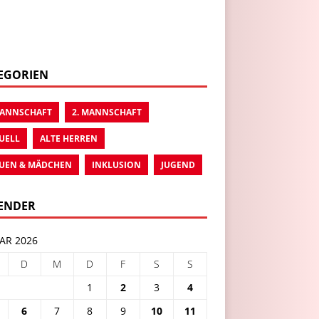
EGORIEN
MANNSCHAFT
2. MANNSCHAFT
UELL
ALTE HERREN
UEN & MÄDCHEN
INKLUSION
JUGEND
ENDER
AR 2026
D
M
D
F
S
S
1
2
3
4
6
7
8
9
10
11