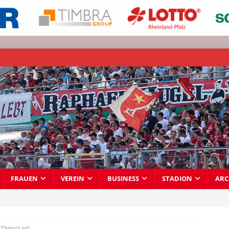
FRAUEN
VEREIN
BUSINESS
STADION
ARC
(Dienstag)