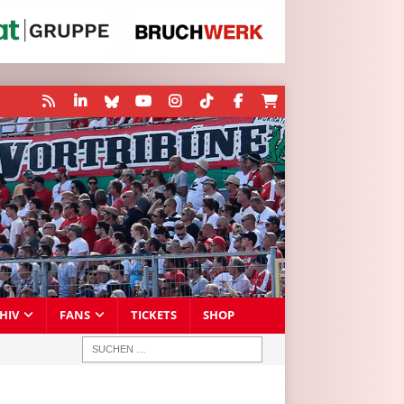
HIV
FANS
TICKETS
SHOP