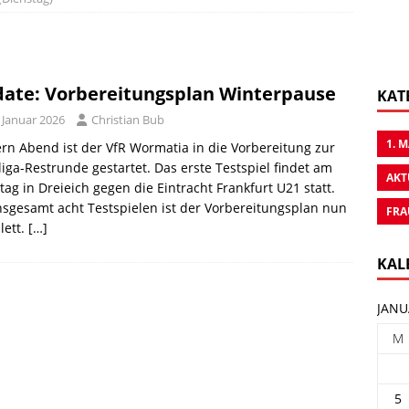
ate: Vorbereitungsplan Winterpause
KAT
 Januar 2026
Christian Bub
1. 
rn Abend ist der VfR Wormatia in die Vorbereitung zur
iga-Restrunde gestartet. Das erste Testspiel findet am
AKT
ag in Dreieich gegen die Eintracht Frankfurt U21 statt.
nsgesamt acht Testspielen ist der Vorbereitungsplan nun
FRA
lett.
[…]
KAL
JANU
M
5