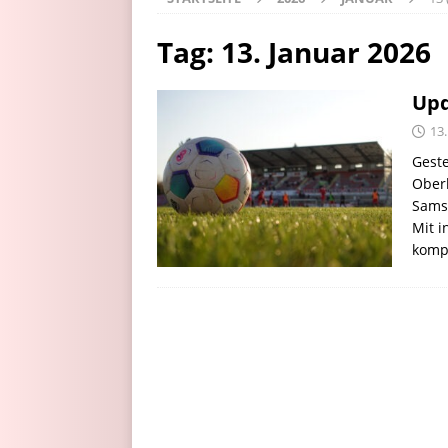
Tag:
13. Januar 2026
Upd
13.
Geste
Oberl
Samst
Mit i
komp