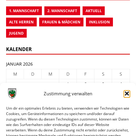
1. MANNSCHAFT
2. MANNSCHAFT
AKTUELL
ALTE HERREN
FRAUEN & MÄDCHEN
INKLUSION
JUGEND
KALENDER
JANUAR 2026
M
D
M
D
F
S
S
1
2
3
4
Zustimmung verwalten
5
6
7
8
9
10
11
12
13
14
15
16
17
18
Um dir ein optimales Erlebnis zu bieten, verwenden wir Technologien wie
Cookies, um Geräteinformationen zu speichern und/oder darauf
19
20
21
22
23
24
25
zuzugreifen. Wenn du diesen Technologien zustimmst, können wir Daten
26
27
28
29
30
31
wie das Surfverhalten oder eindeutige IDs auf dieser Website
verarbeiten. Wenn du deine Zustimmung nicht erteilst oder zurückziehst,
« Dez.
Feb. »
können bestimmte Merkmale und Funktionen beeinträchtigt werden.