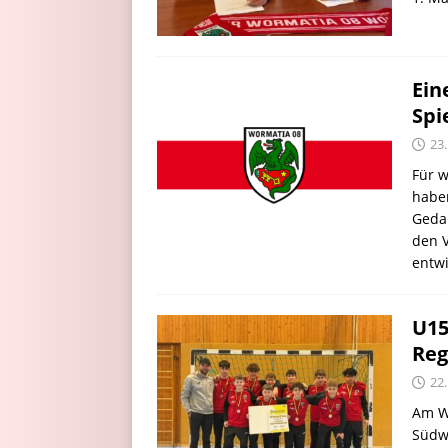
Ein
Spi
23
Für w
haben
Gedan
den V
entwi
U15
Reg
22
Am W
Südwe