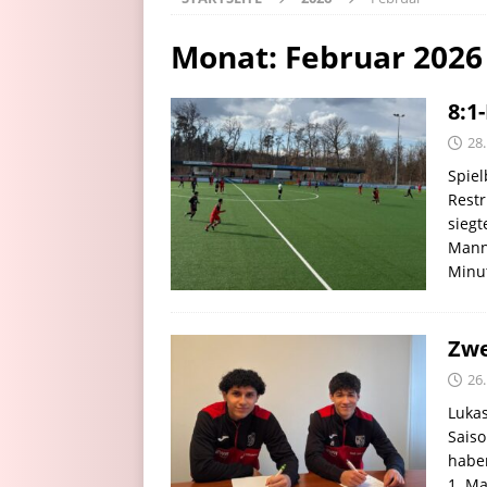
Monat:
Februar 2026
8:1
28
Spiel
Restr
siegt
Manns
Minu
Zwe
26
Lukas
Sais
haben
1. M