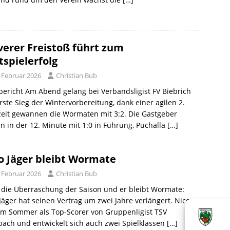
verer Freistoß führt zum
tspielerfolg
. Februar 2026
Christian Bub
bericht Am Abend gelang bei Verbandsligist FV Biebrich
rste Sieg der Wintervorbereitung, dank einer agilen 2.
eit gewannen die Wormaten mit 3:2. Die Gastgeber
n in der 12. Minute mit 1:0 in Führung, Puchalla
[…]
o Jäger bleibt Wormate
. Februar 2026
Christian Bub
t die Überraschung der Saison und er bleibt Wormate:
Jäger hat seinen Vertrag um zwei Jahre verlängert. Nico
im Sommer als Top-Scorer von Gruppenligist TSV
ach und entwickelt sich auch zwei Spielklassen
[…]