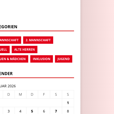
EGORIEN
MANNSCHAFT
2. MANNSCHAFT
UELL
ALTE HERREN
UEN & MÄDCHEN
INKLUSION
JUGEND
ENDER
UAR 2026
D
M
D
F
S
S
1
3
4
5
6
7
8