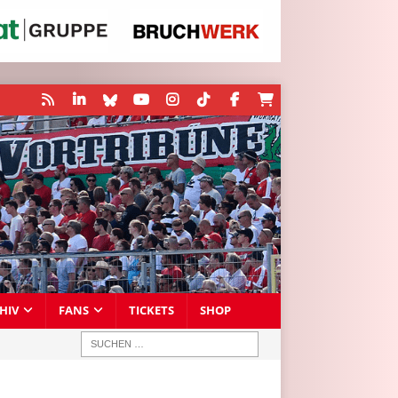
HIV
FANS
TICKETS
SHOP