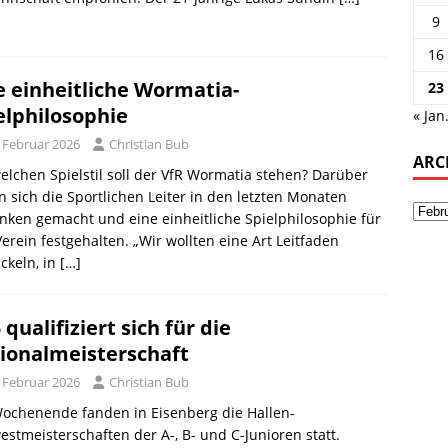
9
16
e einheitliche Wormatia-
23
elphilosophie
« Jan
. Februar 2026
Christian Bub
ARC
elchen Spielstil soll der VfR Wormatia stehen? Darüber
 sich die Sportlichen Leiter in den letzten Monaten
ken gemacht und eine einheitliche Spielphilosophie für
erein festgehalten. „Wir wollten eine Art Leitfaden
ckeln, in
[…]
 qualifiziert sich für die
ionalmeisterschaft
. Februar 2026
Christian Bub
ochenende fanden in Eisenberg die Hallen-
stmeisterschaften der A-, B- und C-Junioren statt.