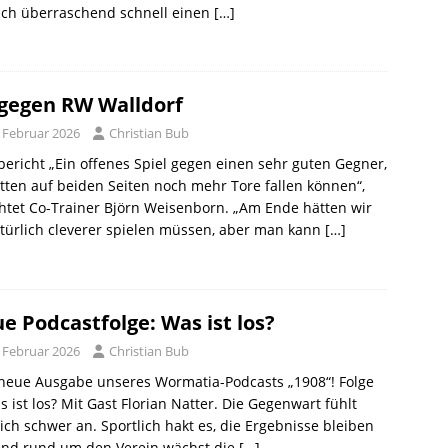
ich überraschend schnell einen
[…]
 gegen RW Walldorf
. Februar 2026
Christian Bub
bericht „Ein offenes Spiel gegen einen sehr guten Gegner,
tten auf beiden Seiten noch mehr Tore fallen können“,
htet Co-Trainer Björn Weisenborn. „Am Ende hätten wir
türlich cleverer spielen müssen, aber man kann
[…]
e Podcastfolge: Was ist los?
. Februar 2026
Christian Bub
neue Ausgabe unseres Wormatia-Podcasts „1908“! Folge
s ist los? Mit Gast Florian Natter. Die Gegenwart fühlt
ich schwer an. Sportlich hakt es, die Ergebnisse bleiben
und rund um den Verein wächst die
[…]