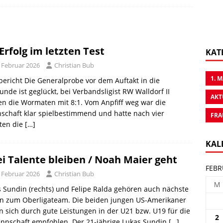
-Erfolg im letzten Test
KAT
. Februar 2026
Christian Bub
1. 
bericht Die Generalprobe vor dem Auftakt in die
unde ist geglückt, bei Verbandsligist RW Walldorf II
AKT
en die Wormaten mit 8:1. Vom Anpfiff weg war die
chaft klar spielbestimmend und hatte nach vier
FRA
ten die
[…]
KAL
i Talente bleiben / Noah Maier geht
FEBR
. Februar 2026
Christian Bub
M
 Sundin (rechts) und Felipe Ralda gehören auch nächste
on zum Oberligateam. Die beiden jungen US-Amerikaner
 sich durch gute Leistungen in der U21 bzw. U19 für die
2
annschaft empfohlen. Der 21-jährige Lukas Sundin
[…]