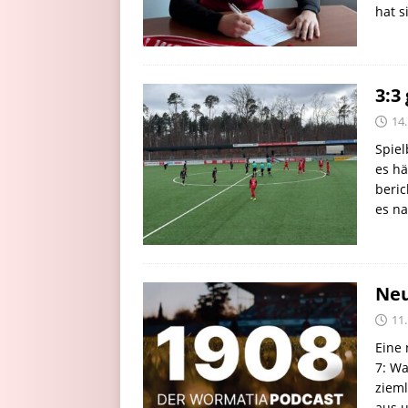
hat s
3:3
14
Spiel
es hä
beric
es na
Neu
11
Eine 
7: Wa
zieml
aus 