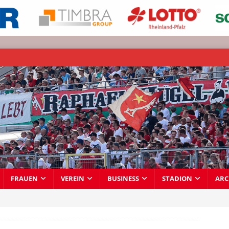
FRAUEN
VEREIN
BUSINESS
STADION
ARC