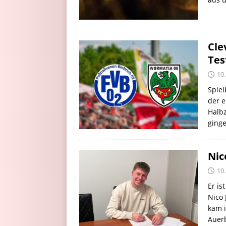
Cle
Tes
10
Spiel
der e
Halbz
ginge
Nic
10
Er is
Nico 
kam 
Auerb