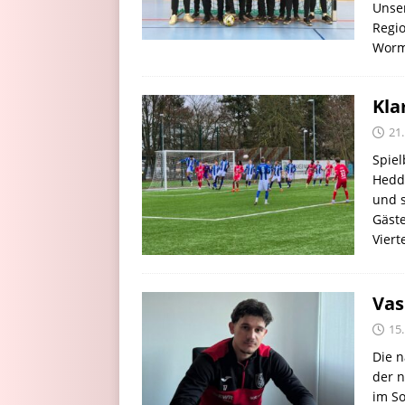
Unse
Regio
Worm
Kla
21
Spiel
Hedde
und s
Gäste
Viert
Vas
15
Die n
der n
im S