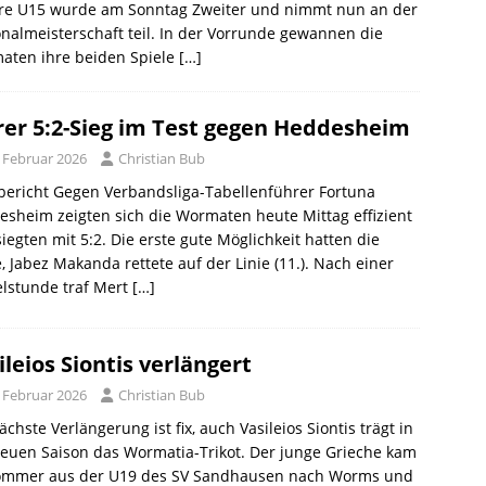
re U15 wurde am Sonntag Zweiter und nimmt nun an der
nalmeisterschaft teil. In der Vorrunde gewannen die
aten ihre beiden Spiele
[…]
rer 5:2-Sieg im Test gegen Heddesheim
. Februar 2026
Christian Bub
bericht Gegen Verbandsliga-Tabellenführer Fortuna
sheim zeigten sich die Wormaten heute Mittag effizient
iegten mit 5:2. Die erste gute Möglichkeit hatten die
, Jabez Makanda rettete auf der Linie (11.). Nach einer
elstunde traf Mert
[…]
ileios Siontis verlängert
. Februar 2026
Christian Bub
ächste Verlängerung ist fix, auch Vasileios Siontis trägt in
euen Saison das Wormatia-Trikot. Der junge Grieche kam
ommer aus der U19 des SV Sandhausen nach Worms und