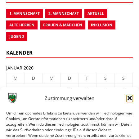
1. MANNSCHAFT
2. MANNSCHAFT
AKTUELL
ALTE HERREN
FRAUEN & MÄDCHEN
INKLUSION
JUGEND
KALENDER
JANUAR 2026
M
D
M
D
F
S
S
1
2
3
4
Zustimmung verwalten
5
6
7
8
9
10
11
12
13
14
15
16
17
18
Um dir ein optimales Erlebnis zu bieten, verwenden wir Technologien wie
Cookies, um Geräteinformationen zu speichern und/oder darauf
19
20
21
22
23
24
25
zuzugreifen. Wenn du diesen Technologien zustimmst, können wir Daten
26
27
28
29
30
31
wie das Surfverhalten oder eindeutige IDs auf dieser Website
verarbeiten. Wenn du deine Zustimmung nicht erteilst oder zurückziehst,
« Dez.
Feb. »