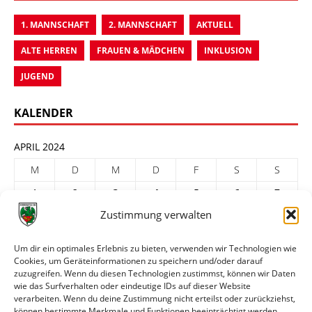
1. MANNSCHAFT
2. MANNSCHAFT
AKTUELL
ALTE HERREN
FRAUEN & MÄDCHEN
INKLUSION
JUGEND
KALENDER
APRIL 2024
M
D
M
D
F
S
S
1
2
3
4
5
6
7
Zustimmung verwalten
8
9
10
11
12
13
14
15
16
17
18
19
20
21
Um dir ein optimales Erlebnis zu bieten, verwenden wir Technologien wie
Cookies, um Geräteinformationen zu speichern und/oder darauf
22
23
24
25
26
27
28
zuzugreifen. Wenn du diesen Technologien zustimmst, können wir Daten
29
30
wie das Surfverhalten oder eindeutige IDs auf dieser Website
verarbeiten. Wenn du deine Zustimmung nicht erteilst oder zurückziehst,
« März
Mai »
können bestimmte Merkmale und Funktionen beeinträchtigt werden.