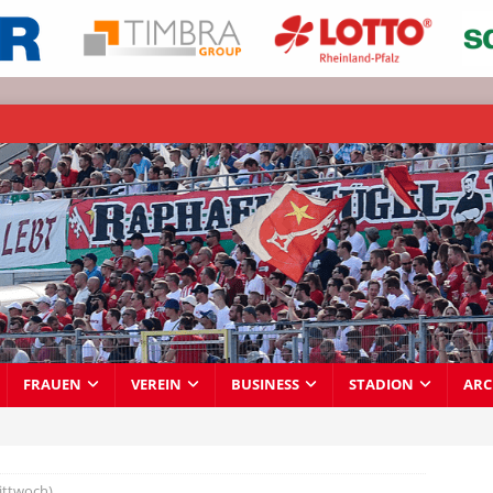
FRAUEN
VEREIN
BUSINESS
STADION
ARC
ittwoch)