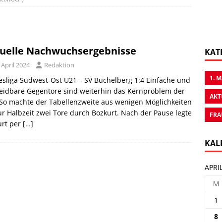
uelle Nachwuchsergebnisse
KAT
 April 2024
Redaktion
1. 
sliga Südwest-Ost U21 – SV Büchelberg 1:4 Einfache und
eidbare Gegentore sind weiterhin das Kernproblem der
AKT
So machte der Tabellenzweite aus wenigen Möglichkeiten
ur Halbzeit zwei Tore durch Bozkurt. Nach der Pause legte
FRA
urt per
[…]
KAL
APRI
M
1
8