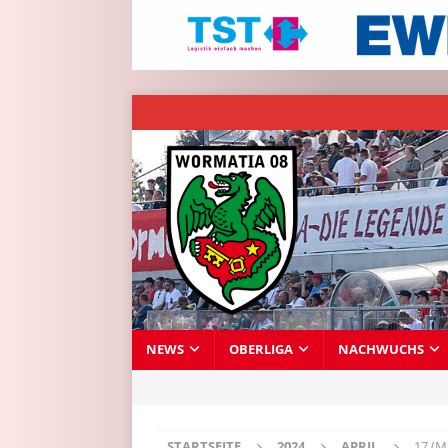
NEWS
OBERLIGA
NACHWUCHS
STARTSEITE
2024
APRIL
17 (M