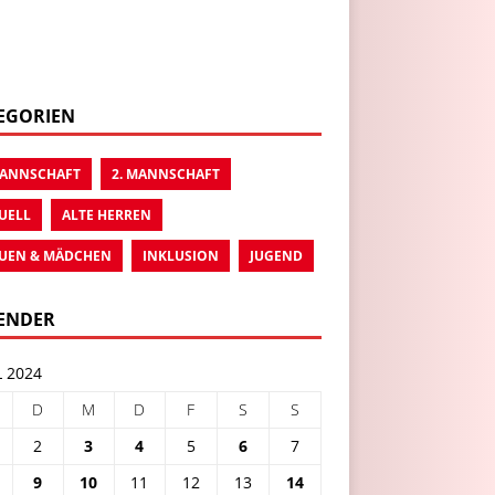
EGORIEN
MANNSCHAFT
2. MANNSCHAFT
UELL
ALTE HERREN
UEN & MÄDCHEN
INKLUSION
JUGEND
ENDER
L 2024
D
M
D
F
S
S
2
3
4
5
6
7
9
10
11
12
13
14