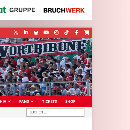
HIV
FANS
TICKETS
SHOP