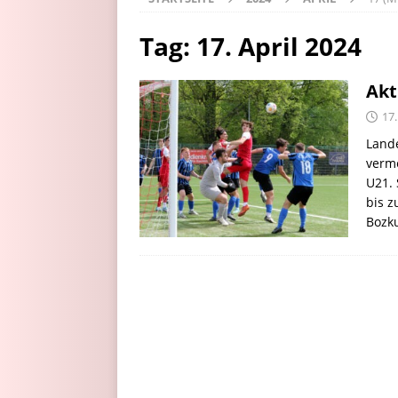
Tag:
17. April 2024
Akt
17.
Lande
verm
U21. 
bis z
Bozk