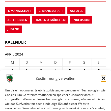
1. MANNSCHAFT
2. MANNSCHAFT
AKTUELL
ALTE HERREN
FRAUEN & MÄDCHEN
INKLUSION
JUGEND
KALENDER
APRIL 2024
M
D
M
D
F
S
S
1
2
3
4
5
6
7
Zustimmung verwalten
8
9
10
11
12
13
14
15
16
17
18
19
20
21
Um dir ein optimales Erlebnis zu bieten, verwenden wir Technologien wie
Cookies, um Geräteinformationen zu speichern und/oder darauf
22
23
24
25
26
27
28
zuzugreifen. Wenn du diesen Technologien zustimmst, können wir Daten
29
30
wie das Surfverhalten oder eindeutige IDs auf dieser Website
verarbeiten. Wenn du deine Zustimmung nicht erteilst oder zurückziehst,
« März
Mai »