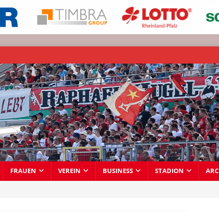
FRAUEN
VEREIN
BUSINESS
STADION
ARC