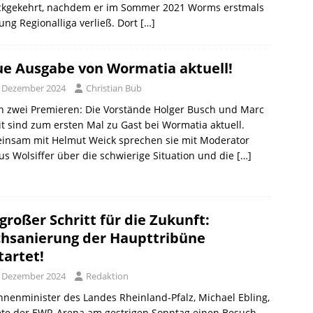
ckgekehrt, nachdem er im Sommer 2021 Worms erstmals
ung Regionalliga verließ. Dort
[…]
e Ausgabe von Wormatia aktuell!
. Dezember 2024
Christian Bub
h zwei Premieren: Die Vorstände Holger Busch und Marc
t sind zum ersten Mal zu Gast bei Wormatia aktuell.
insam mit Helmut Weick sprechen sie mit Moderator
s Wolsiffer über die schwierige Situation und die
[…]
 großer Schritt für die Zukunft:
hsanierung der Haupttribüne
tartet!
. Dezember 2024
Redaktion
nnenminister des Landes Rheinland-Pfalz, Michael Ebling,
ete der EWR-Arena am gestrigen Sonntag einen Besuch