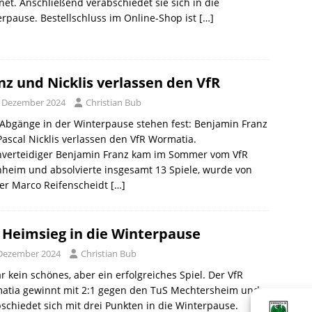
net. Anschließend verabschiedet sie sich in die
rpause. Bestellschluss im Online-Shop ist
[…]
nz und Nicklis verlassen den VfR
. Dezember 2024
Christian Bub
Abgänge in der Winterpause stehen fest: Benjamin Franz
ascal Nicklis verlassen den VfR Wormatia.
nverteidiger Benjamin Franz kam im Sommer vom VfR
heim und absolvierte insgesamt 13 Spiele, wurde von
ner Marco Reifenscheidt
[…]
 Heimsieg in die Winterpause
 Dezember 2024
Christian Bub
r kein schönes, aber ein erfolgreiches Spiel. Der VfR
atia gewinnt mit 2:1 gegen den TuS Mechtersheim und
schiedet sich mit drei Punkten in die Winterpause.