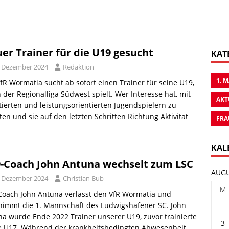
er Trainer für die U19 gesucht
KAT
. Dezember 2024
Redaktion
1. 
fR Wormatia sucht ab sofort einen Trainer für seine U19,
n der Regionalliga Südwest spielt. Wer Interesse hat, mit
AKT
tierten und leistungsorientierten Jugendspielern zu
ten und sie auf den letzten Schritten Richtung Aktivität
FRA
KAL
-Coach John Antuna wechselt zum LSC
AUGU
. Dezember 2024
Christian Bub
M
Coach John Antuna verlässt den VfR Wormatia und
nimmt die 1. Mannschaft des Ludwigshafener SC. John
a wurde Ende 2022 Trainer unserer U19, zuvor trainierte
3
ie U17. Während der krankheitsbedingten Abwesenheit