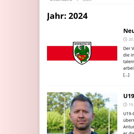
Jahr:
2024
Neu
20
Der V
die i
talen
arbei
[…]
U19
19
U19-
über
Antun
er d