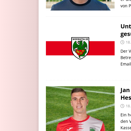
von P
Unt
ges
18
Der V
Betre
Emai
Jan
Hes
18
Ein h
den V
Kasse