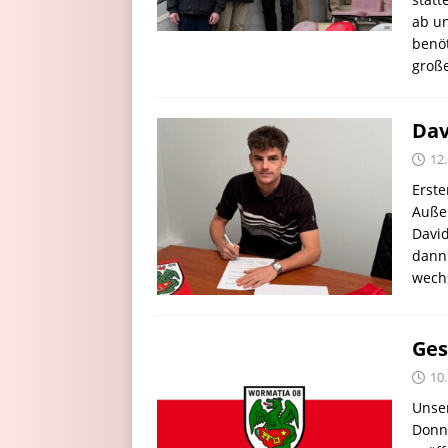
ab un
benöt
groß
Dav
12
Erste
Auße
Davi
dann
wech
Ges
10
Unser
Donne