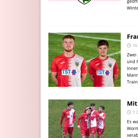
geöff
Winte
Fra
10
Zwei 
und P
Inne
Mann
Trai
Mit
7.
Es wa
Worm
verab