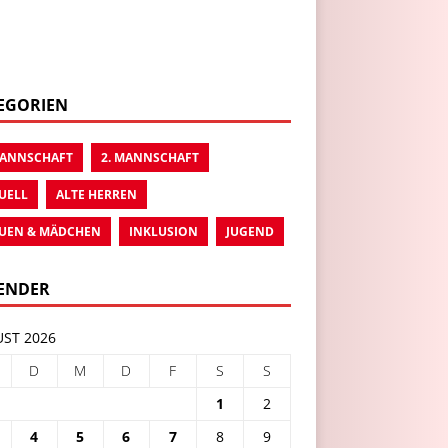
EGORIEN
MANNSCHAFT
2. MANNSCHAFT
UELL
ALTE HERREN
UEN & MÄDCHEN
INKLUSION
JUGEND
ENDER
ST 2026
D
M
D
F
S
S
1
2
4
5
6
7
8
9