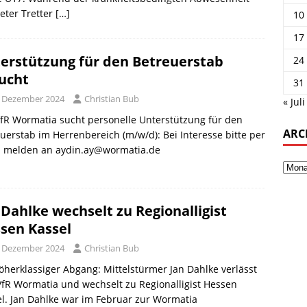
eter Tretter
[…]
10
17
erstützung für den Betreuerstab
24
ucht
31
. Dezember 2024
Christian Bub
« Juli
fR Wormatia sucht personelle Unterstützung für den
ARC
uerstab im Herrenbereich (m/w/d): Bei Interesse bitte per
l melden an aydin.ay@wormatia.de
 Dahlke wechselt zu Regionalligist
sen Kassel
. Dezember 2024
Christian Bub
öherklassiger Abgang: Mittelstürmer Jan Dahlke verlässt
fR Wormatia und wechselt zu Regionalligist Hessen
l. Jan Dahlke war im Februar zur Wormatia