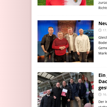
zurü
Richt
Neu
17
Gleic
Bodei
Geme
Marku
Ein
Dac
ges
16
Der I
statt