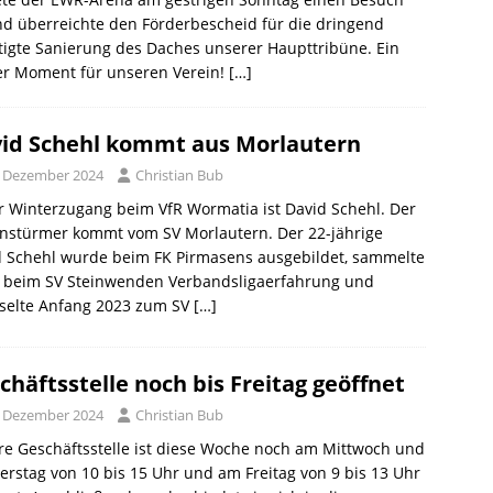
d überreichte den Förderbescheid für die dringend
igte Sanierung des Daches unserer Haupttribüne. Ein
er Moment für unseren Verein!
[…]
id Schehl kommt aus Morlautern
. Dezember 2024
Christian Bub
r Winterzugang beim VfR Wormatia ist David Schehl. Der
nstürmer kommt vom SV Morlautern. Der 22-jährige
d Schehl wurde beim FK Pirmasens ausgebildet, sammelte
 beim SV Steinwenden Verbandsligaerfahrung und
selte Anfang 2023 zum SV
[…]
chäftsstelle noch bis Freitag geöffnet
. Dezember 2024
Christian Bub
e Geschäftsstelle ist diese Woche noch am Mittwoch und
rstag von 10 bis 15 Uhr und am Freitag von 9 bis 13 Uhr