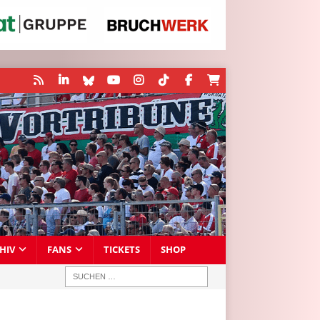
HIV
FANS
TICKETS
SHOP