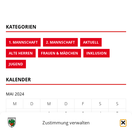
KATEGORIEN
1. MANNSCHAFT
2. MANNSCHAFT
AKTUELL
ALTE HERREN
FRAUEN & MÄDCHEN
INKLUSION
JUGEND
KALENDER
MAI 2024
M
D
M
D
F
S
S
1
2
3
4
5
Zustimmung verwalten
6
7
8
9
10
11
12