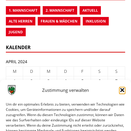
1. MANNSCHAFT
2. MANNSCHAFT
AKTUELL
ALTE HERREN
FRAUEN & MÄDCHEN
INKLUSION
JUGEND
KALENDER
APRIL 2024
M
D
M
D
F
S
S
1
2
3
4
5
6
7
Zustimmung verwalten
8
9
10
11
12
13
14
15
16
17
18
19
20
21
Um dir ein optimales Erlebnis zu bieten, verwenden wir Technologien wie
Cookies, um Geräteinformationen zu speichern und/oder darauf
22
23
24
25
26
27
28
zuzugreifen. Wenn du diesen Technologien zustimmst, können wir Daten
29
30
wie das Surfverhalten oder eindeutige IDs auf dieser Website
verarbeiten. Wenn du deine Zustimmung nicht erteilst oder zurückziehst,
« März
Mai »
können bestimmte Merkmale und Funktionen beeinträchtigt werden.