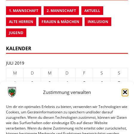
1. MANNSCHAFT
2. MANNSCHAFT
AKTUELL
ALTE HERREN
FRAUEN & MÄDCHEN
INKLUSION
JUGEND
KALENDER
JULI 2019
M
D
M
D
F
S
S
1
2
3
4
5
6
7
Zustimmung verwalten
8
9
10
11
12
13
14
15
16
17
18
19
20
21
Um dir ein optimales Erlebnis zu bieten, verwenden wir Technologien wie
Cookies, um Geräteinformationen zu speichern und/oder darauf
22
23
24
25
26
27
28
zuzugreifen. Wenn du diesen Technologien zustimmst, können wir Daten
29
30
31
wie das Surfverhalten oder eindeutige IDs auf dieser Website
verarbeiten. Wenn du deine Zustimmung nicht erteilst oder zurückziehst,
« Juni
Aug. »
können bestimmte Merkmale und Funktionen beeinträchtigt werden.