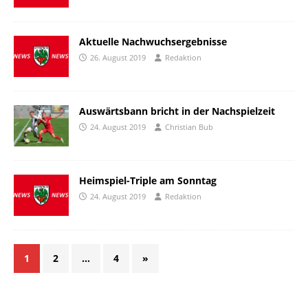
Aktuelle Nachwuchsergebnisse
26. August 2019
Redaktion
Auswärtsbann bricht in der Nachspielzeit
24. August 2019
Christian Bub
Heimspiel-Triple am Sonntag
24. August 2019
Redaktion
1
2
…
4
»