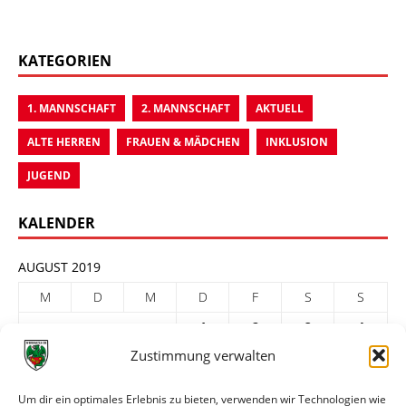
KATEGORIEN
1. MANNSCHAFT
2. MANNSCHAFT
AKTUELL
ALTE HERREN
FRAUEN & MÄDCHEN
INKLUSION
JUGEND
KALENDER
AUGUST 2019
M
D
M
D
F
S
S
1
2
3
4
Zustimmung verwalten
5
6
7
8
9
10
11
12
13
14
15
16
17
18
Um dir ein optimales Erlebnis zu bieten, verwenden wir Technologien wie