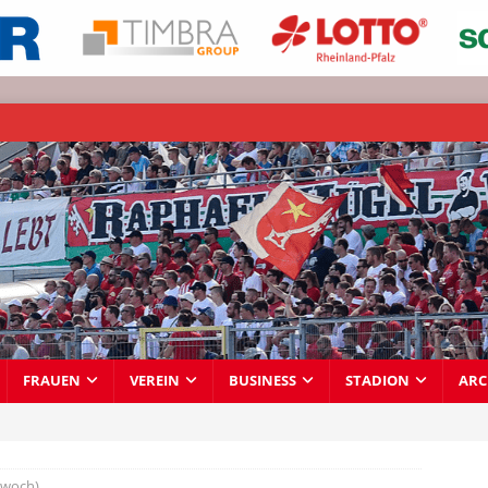
FRAUEN
VEREIN
BUSINESS
STADION
ARC
twoch)