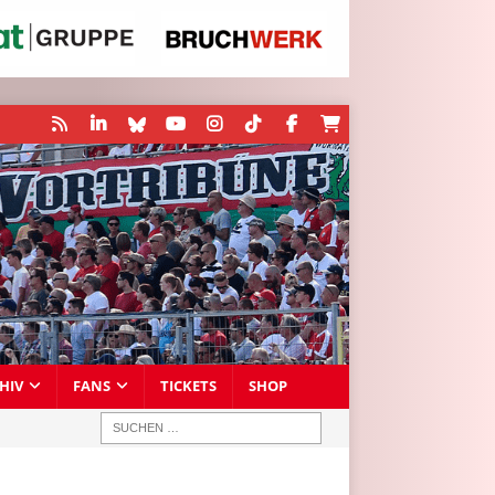
HIV
FANS
TICKETS
SHOP