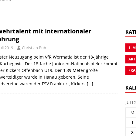
ehrtalent mit internationaler
KAT
ahrung
Juli 2019
Christian Bub
1. 
ter Neuzugang beim VfR Wormatia ist der 18-jährige
AKT
Kurbegovic. Der 18-fache Junioren-Nationalspieler kommt
er Kickers Offenbach U19. Der 1,89 Meter große
FRA
verteidiger wurde in Hanau geboren. Seine
dvereine waren der FSV Frankfurt, Kickers
[…]
KAL
JULI 
M
1
8