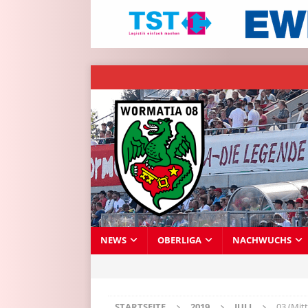
NEWS
OBERLIGA
NACHWUCHS
STARTSEITE
2019
JULI
03 (Mit