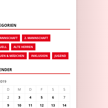
EGORIEN
MANNSCHAFT
2. MANNSCHAFT
UELL
ALTE HERREN
UEN & MÄDCHEN
INKLUSION
JUGEND
ENDER
2019
D
M
D
F
S
S
2
3
4
5
6
7
9
10
11
12
13
14