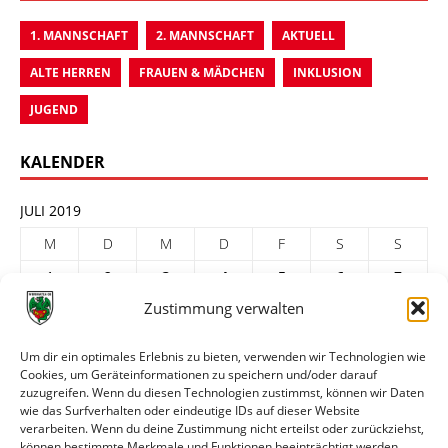
1. MANNSCHAFT
2. MANNSCHAFT
AKTUELL
ALTE HERREN
FRAUEN & MÄDCHEN
INKLUSION
JUGEND
KALENDER
JULI 2019
M
D
M
D
F
S
S
1
2
3
4
5
6
7
Zustimmung verwalten
8
9
10
11
12
13
14
15
16
17
18
19
20
21
Um dir ein optimales Erlebnis zu bieten, verwenden wir Technologien wie
Cookies, um Geräteinformationen zu speichern und/oder darauf
22
23
24
25
26
27
28
zuzugreifen. Wenn du diesen Technologien zustimmst, können wir Daten
29
30
31
wie das Surfverhalten oder eindeutige IDs auf dieser Website
verarbeiten. Wenn du deine Zustimmung nicht erteilst oder zurückziehst,
« Juni
Aug. »
können bestimmte Merkmale und Funktionen beeinträchtigt werden.