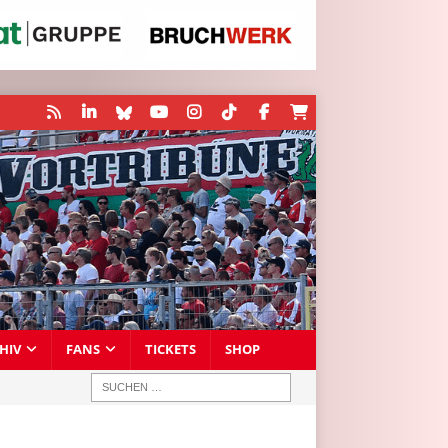
HIV
FANS
TICKETS
SHOP