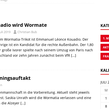
adio wird Wormate
KAT
Juli 2019
Christian Bub
1. 
im Wormatia-Trikot ist Emmanuel Léonce Kouadio. Der
hrige ist ein Kandidat für die rechte Außenbahn. Der 1,80
AKT
 große Ivorer spielte nach seinem Umzug von Paris nach
schland vor zehn Jahren zunächst beim VfR
[…]
FRA
KAL
iningsauftakt
JULI 
nn
M
enmannschaft in die Vorbereitung. Aktuell steht jeweils
st. Saskia Unrath wird die Wormatia verlassen und eine
1
 die Alzeyer
[…]
8