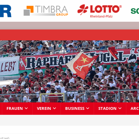
FRAUEN
VEREIN
BUSINESS
STADION
ARC
stag)