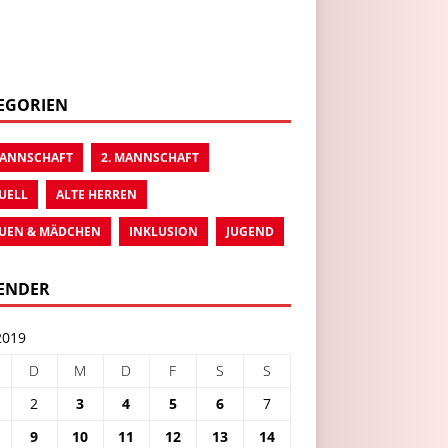
EGORIEN
MANNSCHAFT
2. MANNSCHAFT
UELL
ALTE HERREN
UEN & MÄDCHEN
INKLUSION
JUGEND
ENDER
2019
D
M
D
F
S
S
2
3
4
5
6
7
9
10
11
12
13
14