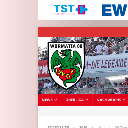
NEWS
OBERLIGA
NACHWUCHS
STARTSEITE
2019
JULI
06 (Sam