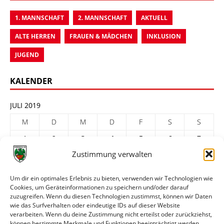
1. MANNSCHAFT
2. MANNSCHAFT
AKTUELL
ALTE HERREN
FRAUEN & MÄDCHEN
INKLUSION
JUGEND
KALENDER
JULI 2019
M
D
M
D
F
S
S
1
2
3
4
5
6
7
Zustimmung verwalten
8
9
10
11
12
13
14
15
16
17
18
19
20
21
Um dir ein optimales Erlebnis zu bieten, verwenden wir Technologien wie
Cookies, um Geräteinformationen zu speichern und/oder darauf
22
23
24
25
26
27
28
zuzugreifen. Wenn du diesen Technologien zustimmst, können wir Daten
29
30
31
wie das Surfverhalten oder eindeutige IDs auf dieser Website
verarbeiten. Wenn du deine Zustimmung nicht erteilst oder zurückziehst,
« Juni
Aug. »
können bestimmte Merkmale und Funktionen beeinträchtigt werden.