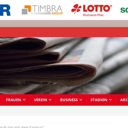
FRAUEN
VEREIN
BUSINESS
STADION
ARC
läuft das mit dem Fanbus?