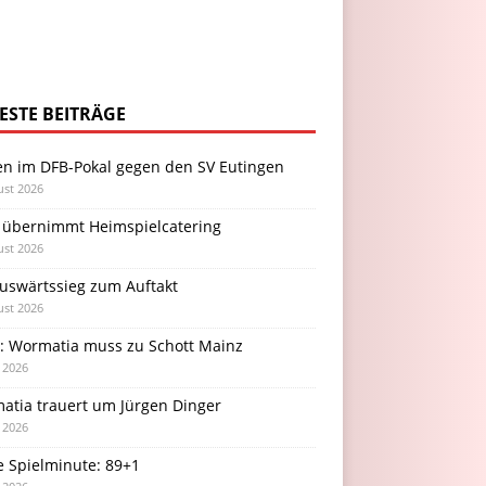
ESTE BEITRÄGE
en im DFB-Pokal gegen den SV Eutingen
ust 2026
 übernimmt Heimspielcatering
ust 2026
Auswärtssieg zum Auftakt
ust 2026
l: Wormatia muss zu Schott Mainz
i 2026
atia trauert um Jürgen Dinger
i 2026
e Spielminute: 89+1