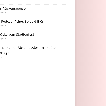
i 2026
r Rückensponsor
i 2026
Podcast-Folge: So tickt Björn!
i 2026
rücke vom Stadionfest
i 2026
rhaltsamer Abschlusstest mit später
erlage
i 2026