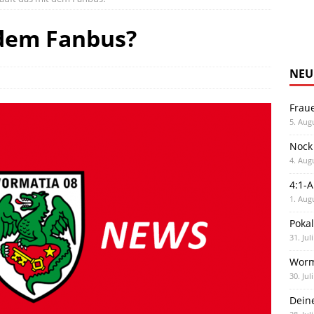
 dem Fanbus?
NEU
Frau
5. Aug
Nock
4. Aug
4:1-
1. Aug
Poka
31. Jul
Worm
30. Jul
Dein