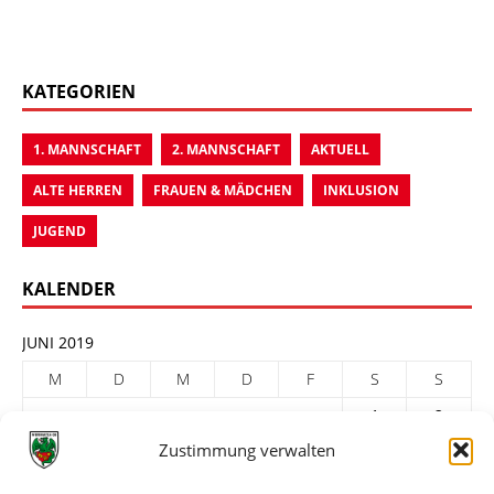
KATEGORIEN
1. MANNSCHAFT
2. MANNSCHAFT
AKTUELL
ALTE HERREN
FRAUEN & MÄDCHEN
INKLUSION
JUGEND
KALENDER
JUNI 2019
M
D
M
D
F
S
S
1
2
Zustimmung verwalten
3
4
5
6
7
8
9
10
11
12
13
14
15
16