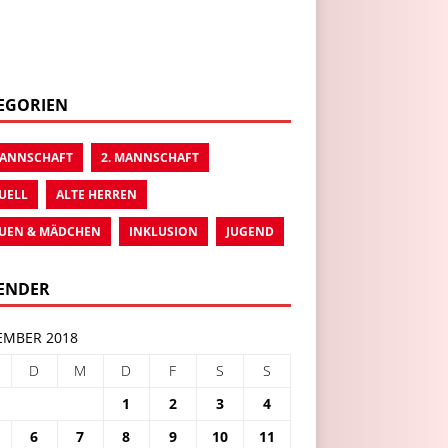
EGORIEN
MANNSCHAFT
2. MANNSCHAFT
UELL
ALTE HERREN
UEN & MÄDCHEN
INKLUSION
JUGEND
ENDER
MBER 2018
D
M
D
F
S
S
1
2
3
4
6
7
8
9
10
11