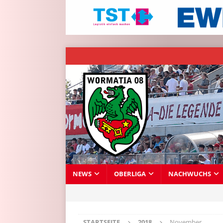
NEWS
OBERLIGA
NACHWUCHS
STARTSEITE
2018
November