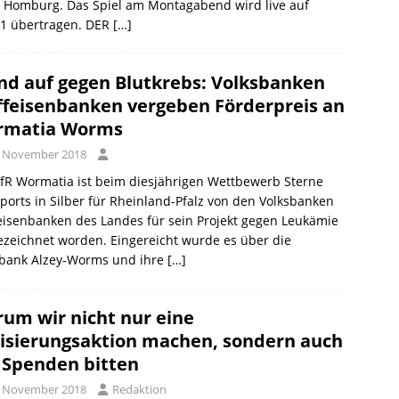
8 Homburg. Das Spiel am Montagabend wird live auf
t1 übertragen. DER
[…]
d auf gegen Blutkrebs: Volksbanken
ffeisenbanken vergeben Förderpreis an
rmatia Worms
. November 2018
fR Wormatia ist beim diesjährigen Wettbewerb Sterne
ports in Silber für Rheinland-Pfalz von den Volksbanken
eisenbanken des Landes für sein Projekt gegen Leukämie
zeichnet worden. Eingereicht wurde es über die
sbank Alzey-Worms und ihre
[…]
um wir nicht nur eine
isierungsaktion machen, sondern auch
Spenden bitten
. November 2018
Redaktion