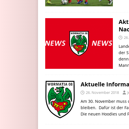
Akt
Nac
26
Lande
der 
denn
Manns
Aktuelle Inform
26. November 2018
J
Am 30. November muss d
bleiben. Dafür ist der F
Die neuen Hoodies und F