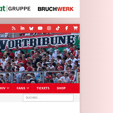
HIV
FANS
TICKETS
SHOP