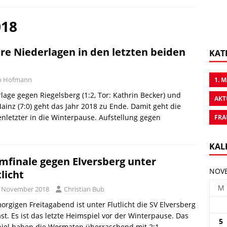
018
ere Niederlagen in den letzten beiden
KAT
an Hofmann
1. 
lage gegen Riegelsberg (1:2, Tor: Kathrin Becker) und
AKT
ainz (7:0) geht das Jahr 2018 zu Ende. Damit geht die
nletzter in die Winterpause. Aufstellung gegen
FRA
KAL
mfinale gegen Elversberg unter
NOVE
tlicht
M
. November 2018
Christian Bub
rgigen Freitagabend ist unter Flutlicht die SV Elversberg
st. Es ist das letzte Heimspiel vor der Winterpause. Das
5
piel haben die Wormaten überraschend mit 2:1