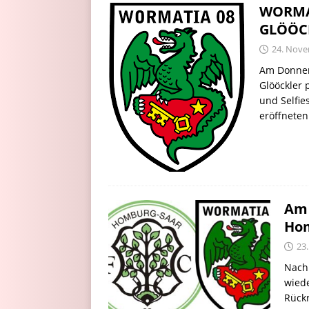
WORMAT
GLÖÖCK
24. Nov
Am Donner
Glööckler 
und Selfie
eröffnete
Am 
Ho
23
Nach 
wiede
Rück