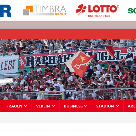
FRAUEN
VEREIN
BUSINESS
STADION
ARC