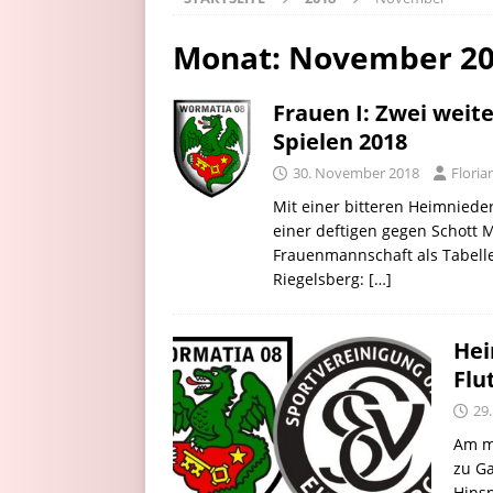
Monat:
November 2
Frauen I: Zwei weit
Spielen 2018
30. November 2018
Flori
Mit einer bitteren Heimnieder
einer deftigen gegen Schott M
Frauenmannschaft als Tabelle
Riegelsberg:
[…]
Hei
Flu
29
Am mo
zu Ga
Hins