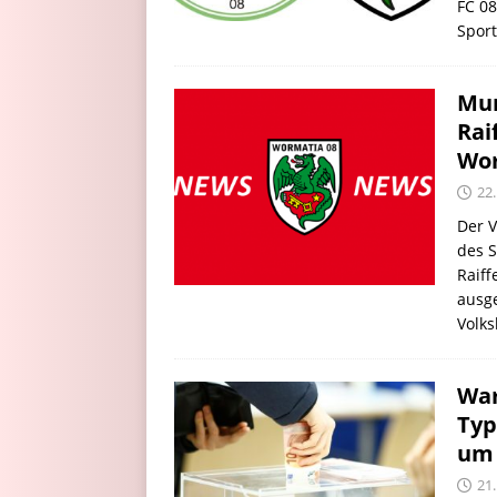
FC 0
Spor
Mun
Rai
Wo
22
Der V
des S
Raiff
ausge
Volk
War
Typ
um 
21