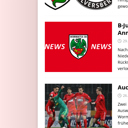
gewo
B-J
Ann
29
Nach 
Nied
Rücks
verlo
Auc
26
Zwei 
Auswä
Worm
frühe