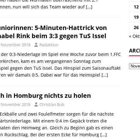
nnen, nun will sich das Team wieder auf
[…]
12
19
uniorinnen: 5-Minuten-Hattrick von
26
abel Rink beim 3:3 gegen TuS Issel
« Okt
. November 2018
Redaktion
ARC
der 0:3-Niederlage im Spiel eine Woche zuvor beim 1.FFC
erkirchen, kam es am vergangenen Sonntag zum
piel gegen den TuS Issel. Das Hinspiel zum Saisonauftakt
ren wir damals 0:5. Dabei war für das Heimspiel
[…]
h in Homburg nichts zu holen
. November 2018
Christian Bub
Eckbälle und zwei Foulelfmeter sorgen für die nächste
rtsniederlage. Mit einem 0:4 im Gepäck treten die
aten den Heimweg an. Gleich zu Beginn gab es einen
n Rückschlag. Bei der ersten Ecke für Homburg
[…]