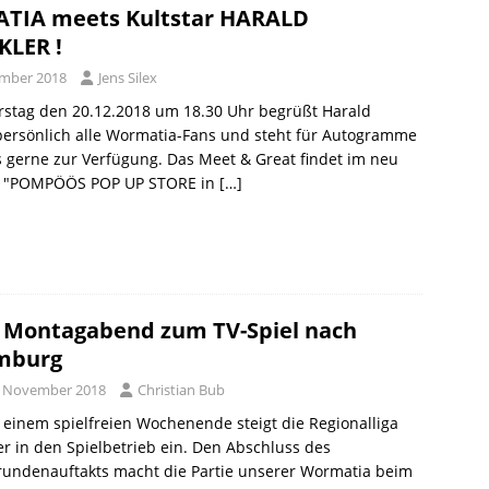
IA meets Kultstar HARALD
LER !
ember 2018
Jens Silex
stag den 20.12.2018 um 18.30 Uhr begrüßt Harald
persönlich alle Wormatia-Fans und steht für Autogramme
s gerne zur Verfügung. Das Meet & Great findet im neu
n "POMPÖÖS POP UP STORE in
[…]
Montagabend zum TV-Spiel nach
mburg
. November 2018
Christian Bub
einem spielfreien Wochenende steigt die Regionalliga
r in den Spielbetrieb ein. Den Abschluss des
rundenauftakts macht die Partie unserer Wormatia beim