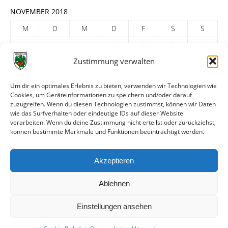
NOVEMBER 2018
M
D
M
D
F
S
S
1
2
3
4
Zustimmung verwalten
5
6
7
8
9
10
11
12
13
14
15
16
17
18
Um dir ein optimales Erlebnis zu bieten, verwenden wir Technologien wie
19
20
21
22
23
24
25
Cookies, um Geräteinformationen zu speichern und/oder darauf
zuzugreifen. Wenn du diesen Technologien zustimmst, können wir Daten
26
27
28
29
30
wie das Surfverhalten oder eindeutige IDs auf dieser Website
verarbeiten. Wenn du deine Zustimmung nicht erteilst oder zurückziehst,
« Okt.
Dez. »
können bestimmte Merkmale und Funktionen beeinträchtigt werden.
ARCHIV
Akzeptieren
Ablehnen
Einstellungen ansehen