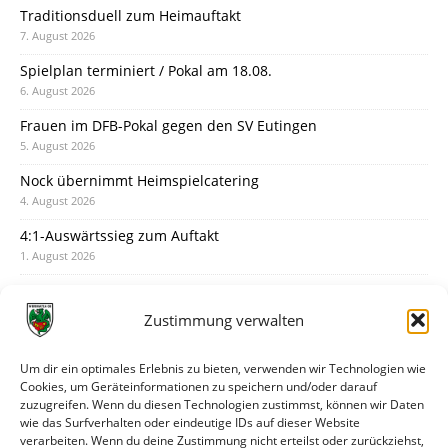
Traditionsduell zum Heimauftakt
7. August 2026
Spielplan terminiert / Pokal am 18.08.
6. August 2026
Frauen im DFB-Pokal gegen den SV Eutingen
5. August 2026
Nock übernimmt Heimspielcatering
4. August 2026
4:1-Auswärtssieg zum Auftakt
1. August 2026
Pokal: Wormatia muss zu Schott Mainz
31. Juli 2026
Zustimmung verwalten
Wormatia trauert um Jürgen Dinger
30. Juli 2026
Um dir ein optimales Erlebnis zu bieten, verwenden wir Technologien wie
Cookies, um Geräteinformationen zu speichern und/oder darauf
Deine Spielminute: 89+1
zuzugreifen. Wenn du diesen Technologien zustimmst, können wir Daten
28. Juli 2026
wie das Surfverhalten oder eindeutige IDs auf dieser Website
verarbeiten. Wenn du deine Zustimmung nicht erteilst oder zurückziehst,