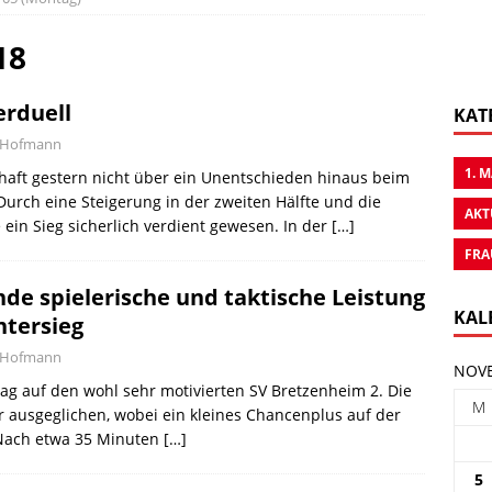
18
erduell
KAT
n Hofmann
1. 
haft gestern nicht über ein Unentschieden hinaus beim
Durch eine Steigerung in der zweiten Hälfte und die
AKT
ein Sieg sicherlich verdient gewesen. In der
[…]
FRA
nde spielerische und taktische Leistung
KAL
ntersieg
n Hofmann
NOVE
ag auf den wohl sehr motivierten SV Bretzenheim 2. Die
M
 ausgeglichen, wobei ein kleines Chancenplus auf der
 Nach etwa 35 Minuten
[…]
5