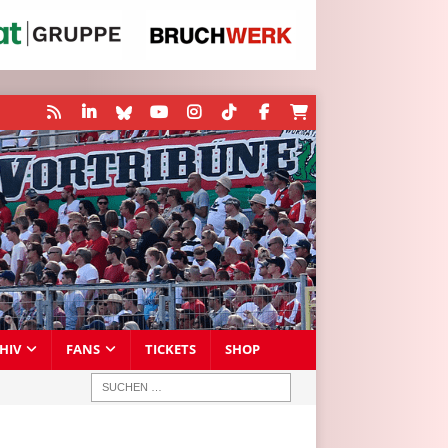
HIV
FANS
TICKETS
SHOP