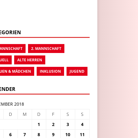
EGORIEN
MANNSCHAFT
2. MANNSCHAFT
UELL
ALTE HERREN
UEN & MÄDCHEN
INKLUSION
JUGEND
ENDER
MBER 2018
D
M
D
F
S
S
1
2
3
4
6
7
8
9
10
11