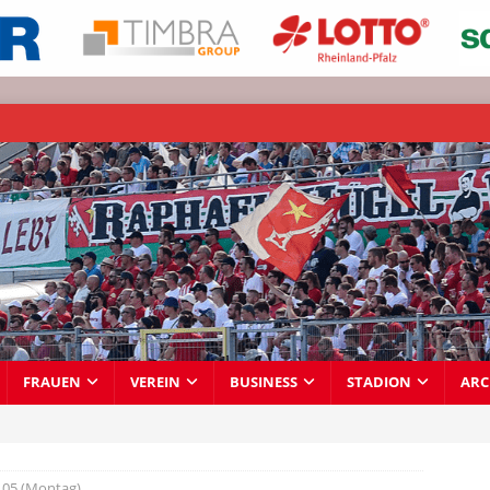
FRAUEN
VEREIN
BUSINESS
STADION
ARC
05 (Montag)