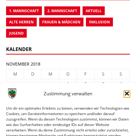
1. MANNSCHAFT
2. MANNSCHAFT
AKTUELL
ALTE HERREN
FRAUEN & MÄDCHEN
INKLUSION
JUGEND
KALENDER
NOVEMBER 2018
M
D
M
D
F
S
S
1
2
3
4
Zustimmung verwalten
5
6
7
8
9
10
11
12
13
14
15
16
17
18
Um dir ein optimales Erlebnis zu bieten, verwenden wir Technologien wie
Cookies, um Geräteinformationen zu speichern und/oder darauf
19
20
21
22
23
24
25
zuzugreifen. Wenn du diesen Technologien zustimmst, können wir Daten
26
27
28
29
30
wie das Surfverhalten oder eindeutige IDs auf dieser Website
verarbeiten. Wenn du deine Zustimmung nicht erteilst oder zurückziehst,
« Okt.
Dez. »
können bestimmte Merkmale und Funktionen beeinträchtigt werden.