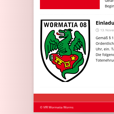
Gelän
Begin
Einlad
13. Nov
Gemäß § 16
Ordentlic
Uhr, ein.
Die folgen
Totenehrun
© VfR Wormatia Worms