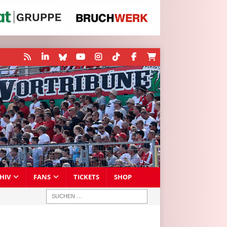
HIV
FANS
TICKETS
SHOP