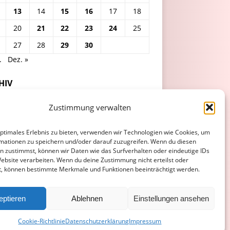
13
14
15
16
17
18
20
21
22
23
24
25
27
28
29
30
.
Dez. »
HIV
Zustimmung verwalten
optimales Erlebnis zu bieten, verwenden wir Technologien wie Cookies, um
mationen zu speichern und/oder darauf zuzugreifen. Wenn du diesen
n zustimmst, können wir Daten wie das Surfverhalten oder eindeutige IDs
Website verarbeiten. Wenn du deine Zustimmung nicht erteilst oder
t, können bestimmte Merkmale und Funktionen beeinträchtigt werden.
ATENSCHUTZERKLÄRUNG
COOKIE-RICHTLINIE (EU)
eptieren
Ablehnen
Einstellungen ansehen
Cookie-Richtlinie
Datenschutzerklärung
Impressum