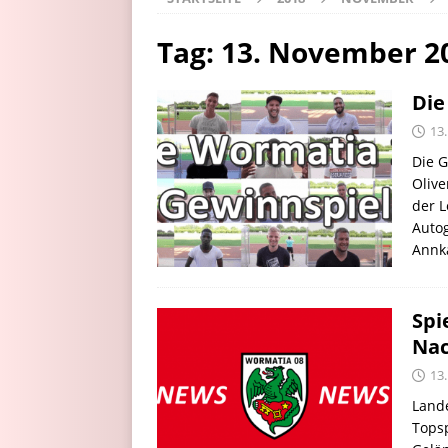
Tag:
13. November 2
Die
13
Die G
Olive
der L
Auto
Annka
Spi
Nac
13
Lande
Tops