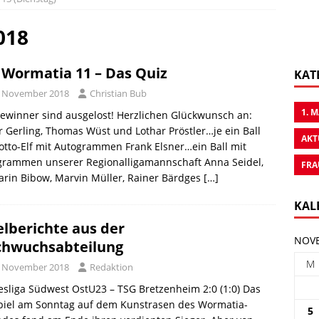
018
 Wormatia 11 – Das Quiz
KAT
. November 2018
Christian Bub
1. 
ewinner sind ausgelost! Herzlichen Glückwunsch an:
r Gerling, Thomas Wüst und Lothar Pröstler…je ein Ball
AKT
otto-Elf mit Autogrammen Frank Elsner…ein Ball mit
grammen unserer Regionalligamannschaft Anna Seidel,
FRA
rin Bibow, Marvin Müller, Rainer Bärdges
[…]
KAL
elberichte aus der
NOVE
hwuchsabteilung
M
. November 2018
Redaktion
sliga Südwest OstU23 – TSG Bretzenheim 2:0 (1:0) Das
piel am Sonntag auf dem Kunstrasen des Wormatia-
5