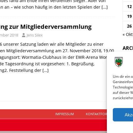
des fand am Ende ihren verdienten Sieger. Aber von
12
n an – wie schon häufig in den letzten Spielen der
[…]
19
ung zur Mitgliederversammlung
26
« Okt
ember 2018
Jens Silex
 unserer Satzung laden wir alle Mitglieder zu einer
ARC
hen Mitgliederversammlung am 27. November 2018, 19.00
 Tagungsort: Wormatia-Clubhaus in der EWR-Arena Worms
de Tagesordnung ist vorgesehen: 1. Begrüßung,
g2. Feststellung der
[…]
Um dir ein 
Geräteinfor
Technologie
auf dieser 
zurückziehs
IMPRESSUM
KONTAKTFORMULAR
D
Akz