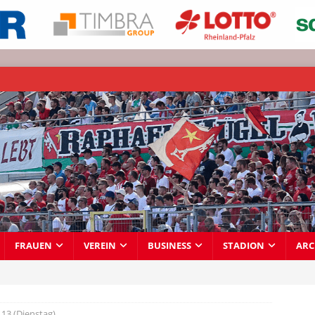
FRAUEN
VEREIN
BUSINESS
STADION
ARC
13 (Dienstag)