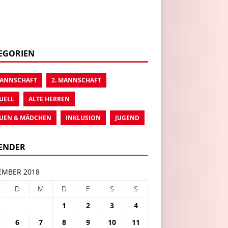
EGORIEN
MANNSCHAFT
2. MANNSCHAFT
UELL
ALTE HERREN
UEN & MÄDCHEN
INKLUSION
JUGEND
ENDER
MBER 2018
D
M
D
F
S
S
1
2
3
4
6
7
8
9
10
11