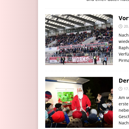
Vor
20
Nach
wiede
Rapha
Verf
Pirma
Der
17
Am v
erste
nebe
Gesc
Nach