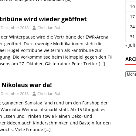
10
17
tribüne wird wieder geöffnet
24
. Dezember 2018
Christian Bub
31
 der Winterpause wird die Vortribüne der EWR-Arena
r geöffnet. Durch wenige Modifikationen steht die
« Juli
el-Hügel-Vortribüne weiterhin als Fantribüne zur
ügung. Die Vorkommnisse beim Heimspiel gegen den FK
ARC
sens am 27. Oktober, Gästetrainer Peter Tretter
[…]
 Nikolaus war da!
. Dezember 2018
Christian Bub
ergangenen Samstag fand rund um den Fanshop der
 Wormatia-Weihnachtsmarkt statt. Ab 15 Uhr gab es
n Essen und Trinken sowie kleinen Deko- und
henkideen auch Kinderschminken und Basteln für den
wuchs. Viele Freunde
[…]