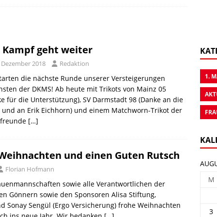
 Kampf geht weiter
KAT
. Dezember 2018
Redaktion
1. 
tarten die nächste Runde unserer Versteigerungen
sten der DKMS! Ab heute mit Trikots von Mainz 05
AKT
e für die Unterstützung), SV Darmstadt 98 (Danke an die
n und an Erik Eichhorn) und einem Matchworn-Trikot der
FRA
tfreunde
[…]
KAL
 Weihnachten und einen Guten Rutsch
AUGU
Florian Hofmann
M
uenmannschaften sowie alle Verantwortlichen der
en Gönnern sowie den Sponsoren Alisa Stiftung,
 Sonay Sengül (Ergo Versicherung) frohe Weihnachten
3
ch ins neue Jahr. Wir bedanken
[…]