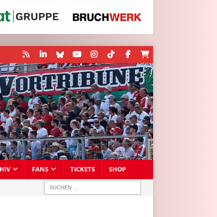
HIV
FANS
TICKETS
SHOP