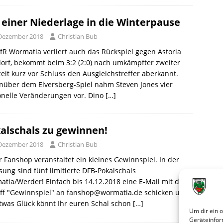
 einer Niederlage in die Winterpause
 Dezember 2018
Christian Bub
fR Wormatia verliert auch das Rückspiel gegen Astoria
orf, bekommt beim 3:2 (2:0) nach umkämpfter zweiter
eit kurz vor Schluss den Ausgleichstreffer aberkannt.
nüber dem Elversberg-Spiel nahm Steven Jones vier
onelle Veränderungen vor. Dino
[…]
alschals zu gewinnen!
 Dezember 2018
Christian Bub
 Fanshop veranstaltet ein kleines Gewinnspiel. In der
sung sind fünf limitierte DFB-Pokalschals
tia/Werder! Einfach bis 14.12.2018 eine E-Mail mit dem
eff "Gewinnspiel" an fanshop@wormatia.de schicken und
twas Glück könnt Ihr euren Schal schon
[…]
Um dir ein 
Geräteinfor