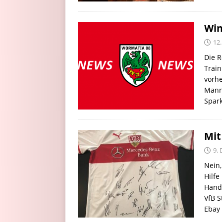
Win
12
Die R
Train
vorhe
Mann
Spark
Mit
9.
Nein,
Hilfe
Handg
VfB 
Ebay