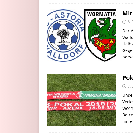
Mit
8.
Der V
Walld
Halbz
Gege
pers
Pok
7.
Unser
Verlo
Worma
Betr
mit e