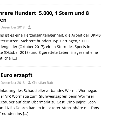
rere Hundert  5.000, 1 Stern und 8
ben
. Dezember 2018
ns ist es eine Herzensangelegenheit, die Arbeit der DKMS
terstützen. Mehrere hundert Typisierungen, 5.000 
engelder (Oktober 2017), einen Stern des Sports in
e (Oktober 2018) und 8 gerettete Leben, insgesamt eine
ntliche
[…]
 Euro erzapft
. Dezember 2018
Christian Bub
Einladung des Schaustellerverbandes Worms-Wonnegau
der VfR Wormatia zum Glühweinzapfen beim Wormser
rzauber auf dem Obermarkt zu Gast. Dino Bajric, Leon
und Niko Dobros kamen in lockerer Atmosphäre mit Fans
Freunden ins
[…]