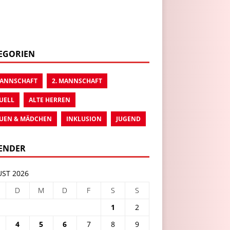
EGORIEN
MANNSCHAFT
2. MANNSCHAFT
UELL
ALTE HERREN
UEN & MÄDCHEN
INKLUSION
JUGEND
ENDER
ST 2026
D
M
D
F
S
S
1
2
4
5
6
7
8
9