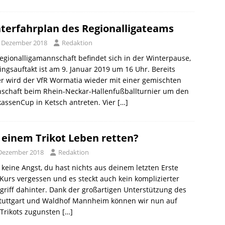
terfahrplan des Regionalligateams
. Dezember 2018
Redaktion
egionalligamannschaft befindet sich in der Winterpause,
ingsauftakt ist am 9. Januar 2019 um 16 Uhr. Bereits
r wird der VfR Wormatia wieder mit einer gemischten
schaft beim Rhein-Neckar-Hallenfußballturnier um den
assenCup in Ketsch antreten. Vier
[…]
 einem Trikot Leben retten?
 Dezember 2018
Redaktion
 keine Angst, du hast nichts aus deinem letzten Erste
 Kurs vergessen und es steckt auch kein komplizierter
riff dahinter. Dank der großartigen Unterstützung des
Stuttgart und Waldhof Mannheim können wir nun auf
 Trikots zugunsten
[…]