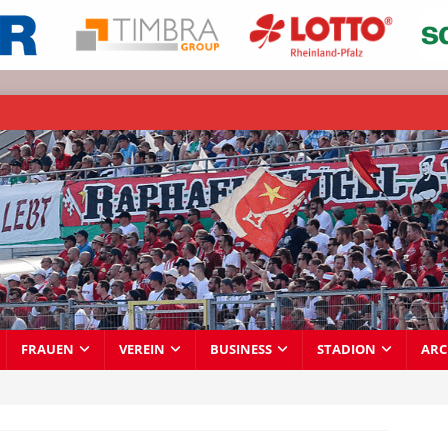
FRAUEN
VEREIN
BUSINESS
STADION
ARC