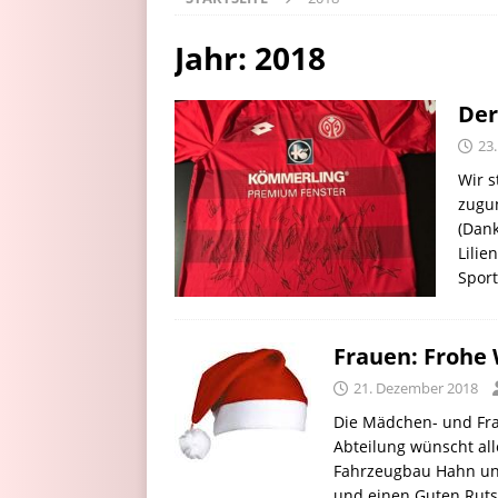
Jahr:
2018
Der
23
Wir s
zugun
(Dank
Lilie
Spor
Frauen: Frohe
21. Dezember 2018
Die Mädchen- und Fra
Abteilung wünscht all
Fahrzeugbau Hahn und
und einen Guten Ruts