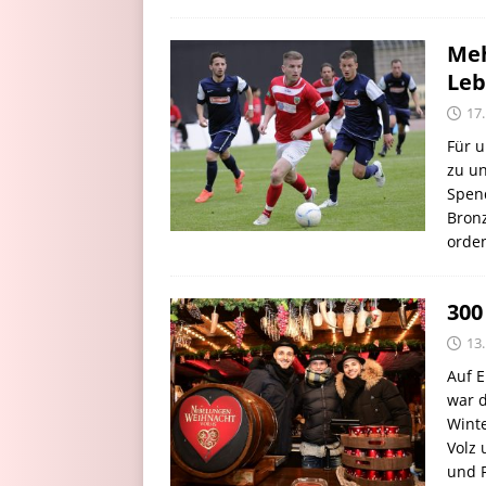
Meh
Le
17
Für u
zu un
Spend
Bronz
orde
300
13
Auf 
war 
Winte
Volz 
und 