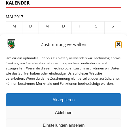
KALENDER
MAI 2017
M
D
M
D
F
S
S
1
2
3
4
5
6
7
Zustimmung verwalten
8
9
10
11
12
13
14
15
16
17
18
19
20
21
Um dir ein optimales Erlebnis zu bieten, verwenden wir Technologien wie
22
23
24
25
26
27
28
Cookies, um Geräteinformationen zu speichern und/oder darauf
zuzugreifen. Wenn du diesen Technologien zustimmst, können wir Daten
29
30
31
wie das Surfverhalten oder eindeutige IDs auf dieser Website
verarbeiten. Wenn du deine Zustimmung nicht erteilst oder zurückziehst,
« Apr.
Juni »
können bestimmte Merkmale und Funktionen beeinträchtigt werden.
ARCHIV
Akzeptieren
Ablehnen
Einstellungen ansehen