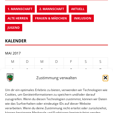
1. MANNSCHAFT
2. MANNSCHAFT
AKTUELL
ALTE HERREN
FRAUEN & MÄDCHEN
INKLUSION
JUGEND
KALENDER
MAI 2017
M
D
M
D
F
S
S
1
2
3
4
5
6
7
Zustimmung verwalten
8
9
10
11
12
13
14
15
16
17
18
19
20
21
Um dir ein optimales Erlebnis zu bieten, verwenden wir Technologien wie
Cookies, um Geräteinformationen zu speichern und/oder darauf
22
23
24
25
26
27
28
zuzugreifen. Wenn du diesen Technologien zustimmst, können wir Daten
29
30
31
wie das Surfverhalten oder eindeutige IDs auf dieser Website
verarbeiten. Wenn du deine Zustimmung nicht erteilst oder zurückziehst,
« Apr.
Juni »
können bestimmte Merkmale und Funktionen beeinträchtigt werden.