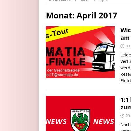
Monat:
April 2017
Wic
am 
30.
Leide
Verfü
werde
Reser
Eintr
1:1
zum
29.
Nach
gere