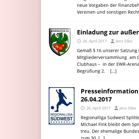
neue Vorgaben der Finanzbe
Vereinen und sonstigen Recht
Einladung zur auße
26. April 2017
Jens Silex
Gemäß § 16 unserer Satzung l
Mitgliederversammlung am 08.
Clubhaus – in der EWR-Arena
Begrüßung 2.
[…]
Presseinformation
26.04.2017
26. April 2017
Jens Silex
Regionalliga Südwest Splitt
Michael Fink bleibt dem Sp
treu. Der ehemalige Bundesl
zum 30.
[…]