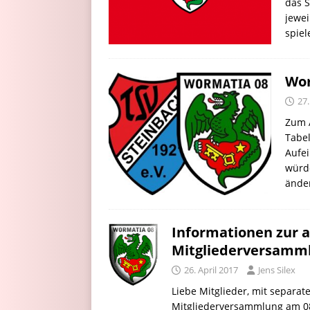
das S
jewei
spie
Wor
27.
Zum A
Tabel
Aufei
würd
änder
Informationen zur 
Mitgliederversamm
26. April 2017
Jens Silex
Liebe Mitglieder, mit separa
Mitgliederversammlung am 08