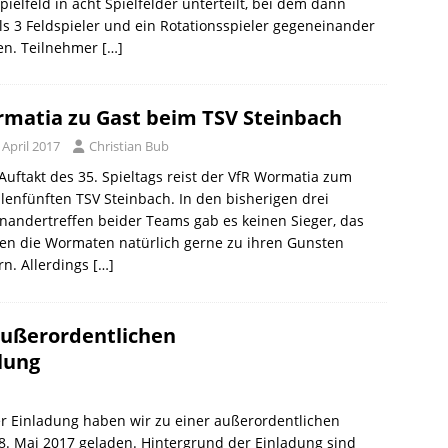
pielfeld in acht Spielfelder unterteilt, bei dem dann
ls 3 Feldspieler und ein Rotationsspieler gegeneinander
len. Teilnehmer
[…]
matia zu Gast beim TSV Steinbach
 April 2017
Christian Bub
uftakt des 35. Spieltags reist der VfR Wormatia zum
lenfünften TSV Steinbach. In den bisherigen drei
nandertreffen beider Teams gab es keinen Sieger, das
en die Wormaten natürlich gerne zu ihren Gunsten
n. Allerdings
[…]
außerordentlichen
lung
ter Einladung haben wir zu einer außerordentlichen
. Mai 2017 geladen. Hintergrund der Einladung sind