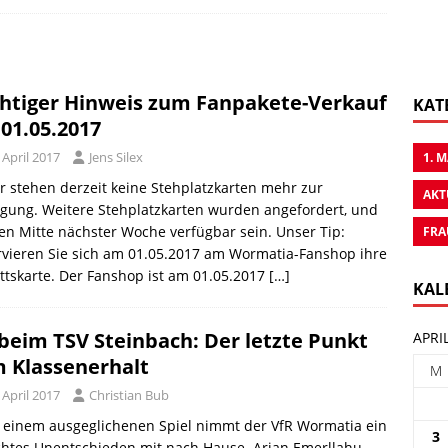
htiger Hinweis zum Fanpakete-Verkauf
KAT
01.05.2017
 April 2017
Jens Silex
1. 
r stehen derzeit keine Stehplatzkarten mehr zur
AKT
gung. Weitere Stehplatzkarten wurden angefordert, und
n Mitte nächster Woche verfügbar sein. Unser Tip:
FRA
vieren Sie sich am 01.05.2017 am Wormatia-Fanshop ihre
ittskarte. Der Fanshop ist am 01.05.2017
[…]
KAL
 beim TSV Steinbach: Der letzte Punkt
APRI
 Klassenerhalt
M
 April 2017
Christian Bub
 einem ausgeglichenen Spiel nimmt der VfR Wormatia ein
3
chtes Unentschieden mit nach Hause. Arian Emerllahu