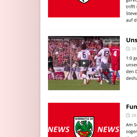
triff
Stev
auf 
Uns
29.
1:0 g
unser
den D
desha
Fun
29.
Am S
sogen