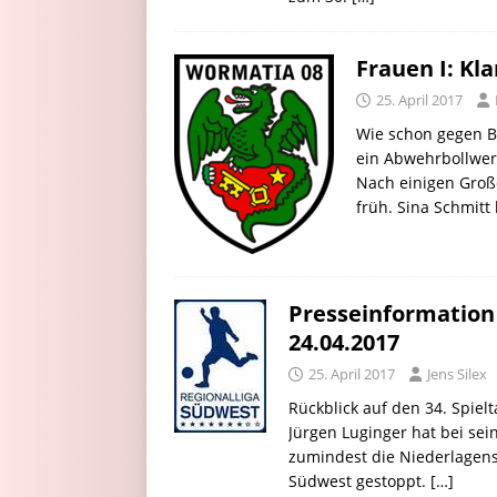
Frauen I: Kla
25. April 2017
Wie schon gegen B
ein Abwehrbollwer
Nach einigen Groß
früh. Sina Schmitt
Presseinformation
24.04.2017
25. April 2017
Jens Silex
Rückblick auf den 34. Spiel
Jürgen Luginger hat bei se
zumindest die Niederlagens
Südwest gestoppt.
[…]