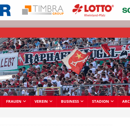
FRAUEN
VEREIN
BUSINESS
STADION
ARC