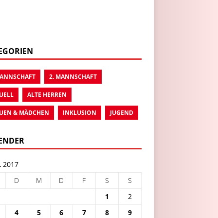
EGORIEN
MANNSCHAFT
2. MANNSCHAFT
UELL
ALTE HERREN
UEN & MÄDCHEN
INKLUSION
JUGEND
ENDER
L 2017
D
M
D
F
S
S
1
2
4
5
6
7
8
9