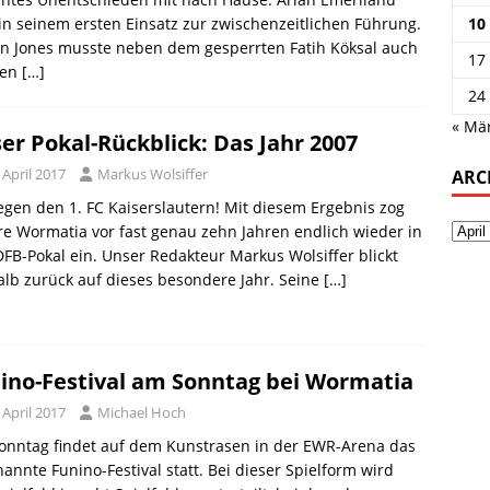
t in seinem ersten Einsatz zur zwischenzeitlichen Führung.
10
en Jones musste neben dem gesperrten Fatih Köksal auch
17
den
[…]
24
« Mä
er Pokal-Rückblick: Das Jahr 2007
 April 2017
Markus Wolsiffer
ARC
egen den 1. FC Kaiserslautern! Mit diesem Ergebnis zog
e Wormatia vor fast genau zehn Jahren endlich wieder in
FB-Pokal ein. Unser Redakteur Markus Wolsiffer blickt
lb zurück auf dieses besondere Jahr. Seine
[…]
ino-Festival am Sonntag bei Wormatia
 April 2017
Michael Hoch
onntag findet auf dem Kunstrasen in der EWR-Arena das
annte Funino-Festival statt. Bei dieser Spielform wird