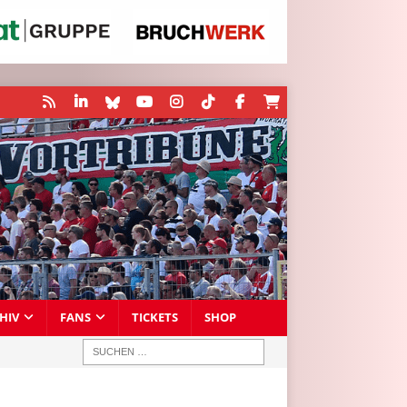
HIV
FANS
TICKETS
SHOP