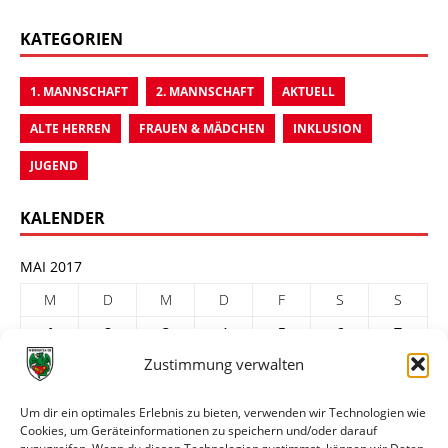
KATEGORIEN
1. MANNSCHAFT
2. MANNSCHAFT
AKTUELL
ALTE HERREN
FRAUEN & MÄDCHEN
INKLUSION
JUGEND
KALENDER
MAI 2017
M
D
M
D
F
S
S
1
2
3
4
5
6
7
Zustimmung verwalten
8
9
10
11
12
13
14
15
16
17
18
19
20
21
Um dir ein optimales Erlebnis zu bieten, verwenden wir Technologien wie
22
23
24
25
26
27
28
Cookies, um Geräteinformationen zu speichern und/oder darauf