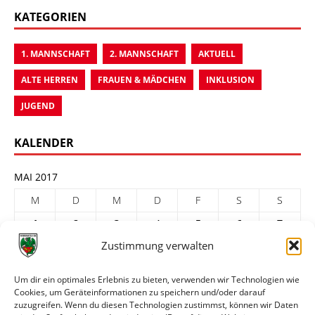
KATEGORIEN
1. MANNSCHAFT
2. MANNSCHAFT
AKTUELL
ALTE HERREN
FRAUEN & MÄDCHEN
INKLUSION
JUGEND
KALENDER
MAI 2017
M
D
M
D
F
S
S
1
2
3
4
5
6
7
Zustimmung verwalten
8
9
10
11
12
13
14
15
16
17
18
19
20
21
Um dir ein optimales Erlebnis zu bieten, verwenden wir Technologien wie
Cookies, um Geräteinformationen zu speichern und/oder darauf
22
23
24
25
26
27
28
zuzugreifen. Wenn du diesen Technologien zustimmst, können wir Daten