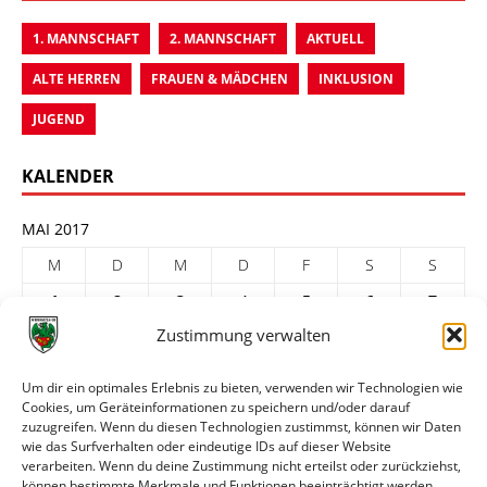
1. MANNSCHAFT
2. MANNSCHAFT
AKTUELL
ALTE HERREN
FRAUEN & MÄDCHEN
INKLUSION
JUGEND
KALENDER
MAI 2017
M
D
M
D
F
S
S
1
2
3
4
5
6
7
Zustimmung verwalten
8
9
10
11
12
13
14
15
16
17
18
19
20
21
Um dir ein optimales Erlebnis zu bieten, verwenden wir Technologien wie
Cookies, um Geräteinformationen zu speichern und/oder darauf
22
23
24
25
26
27
28
zuzugreifen. Wenn du diesen Technologien zustimmst, können wir Daten
29
30
31
wie das Surfverhalten oder eindeutige IDs auf dieser Website
verarbeiten. Wenn du deine Zustimmung nicht erteilst oder zurückziehst,
« Apr.
Juni »
können bestimmte Merkmale und Funktionen beeinträchtigt werden.