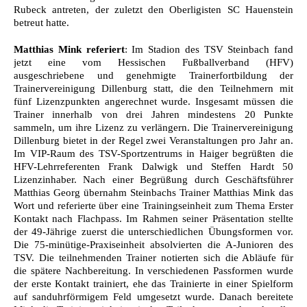
Rubeck antreten, der zuletzt den Oberligisten SC Hauenstein
betreut hatte.
Matthias Mink referiert
: Im Stadion des TSV Steinbach fand
jetzt eine vom Hessischen Fußballverband (HFV)
ausgeschriebene und genehmigte Trainerfortbildung der
Trainervereinigung Dillenburg statt, die den Teilnehmern mit
fünf Lizenzpunkten angerechnet wurde. Insgesamt müssen die
Trainer innerhalb von drei Jahren mindestens 20 Punkte
sammeln, um ihre Lizenz zu verlängern. Die Trainervereinigung
Dillenburg bietet in der Regel zwei Veranstaltungen pro Jahr an.
Im VIP-Raum des TSV-Sportzentrums in Haiger begrüßten die
HFV-Lehrreferenten Frank Dalwigk und Steffen Hardt 50
Lizenzinhaber. Nach einer Begrüßung durch Geschäftsführer
Matthias Georg übernahm Steinbachs Trainer Matthias Mink das
Wort und referierte über eine Trainingseinheit zum Thema Erster
Kontakt nach Flachpass. Im Rahmen seiner Präsentation stellte
der 49-Jährige zuerst die unterschiedlichen Übungsformen vor.
Die 75-minütige-Praxiseinheit absolvierten die A-Junioren des
TSV. Die teilnehmenden Trainer notierten sich die Abläufe für
die spätere Nachbereitung. In verschiedenen Passformen wurde
der erste Kontakt trainiert, ehe das Trainierte in einer Spielform
auf sanduhrförmigem Feld umgesetzt wurde. Danach bereitete