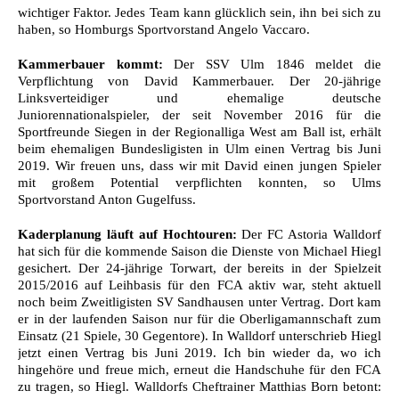
wichtiger Faktor. Jedes Team kann glücklich sein, ihn bei sich zu
haben, so Homburgs Sportvorstand Angelo Vaccaro.
Kammerbauer kommt:
Der SSV Ulm 1846 meldet die
Verpflichtung von David Kammerbauer. Der 20-jährige
Linksverteidiger und ehemalige deutsche
Juniorennationalspieler, der seit November 2016 für die
Sportfreunde Siegen in der Regionalliga West am Ball ist, erhält
beim ehemaligen Bundesligisten in Ulm einen Vertrag bis Juni
2019. Wir freuen uns, dass wir mit David einen jungen Spieler
mit großem Potential verpflichten konnten, so Ulms
Sportvorstand Anton Gugelfuss.
Kaderplanung läuft auf Hochtouren:
Der FC Astoria Walldorf
hat sich für die kommende Saison die Dienste von Michael Hiegl
gesichert. Der 24-jährige Torwart, der bereits in der Spielzeit
2015/2016 auf Leihbasis für den FCA aktiv war, steht aktuell
noch beim Zweitligisten SV Sandhausen unter Vertrag. Dort kam
er in der laufenden Saison nur für die Oberligamannschaft zum
Einsatz (21 Spiele, 30 Gegentore). In Walldorf unterschrieb Hiegl
jetzt einen Vertrag bis Juni 2019. Ich bin wieder da, wo ich
hingehöre und freue mich, erneut die Handschuhe für den FCA
zu tragen, so Hiegl. Walldorfs Cheftrainer Matthias Born betont: