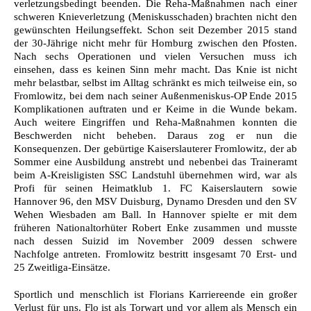
verletzungsbedingt beenden. Die Reha-Maßnahmen nach einer
schweren Knieverletzung (Meniskusschaden) brachten nicht den
gewünschten Heilungseffekt. Schon seit Dezember 2015 stand
der 30-Jährige nicht mehr für Homburg zwischen den Pfosten.
Nach sechs Operationen und vielen Versuchen muss ich
einsehen, dass es keinen Sinn mehr macht. Das Knie ist nicht
mehr belastbar, selbst im Alltag schränkt es mich teilweise ein, so
Fromlowitz, bei dem nach seiner Außenmeniskus-OP Ende 2015
Komplikationen auftraten und er Keime in die Wunde bekam.
Auch weitere Eingriffen und Reha-Maßnahmen konnten die
Beschwerden nicht beheben. Daraus zog er nun die
Konsequenzen. Der gebürtige Kaiserslauterer Fromlowitz, der ab
Sommer eine Ausbildung anstrebt und nebenbei das Traineramt
beim A-Kreisligisten SSC Landstuhl übernehmen wird, war als
Profi für seinen Heimatklub 1. FC Kaiserslautern sowie
Hannover 96, den MSV Duisburg, Dynamo Dresden und den SV
Wehen Wiesbaden am Ball. In Hannover spielte er mit dem
früheren Nationaltorhüter Robert Enke zusammen und musste
nach dessen Suizid im November 2009 dessen schwere
Nachfolge antreten. Fromlowitz bestritt insgesamt 70 Erst- und
25 Zweitliga-Einsätze.
Sportlich und menschlich ist Florians Karriereende ein großer
Verlust für uns. Flo ist als Torwart und vor allem als Mensch ein