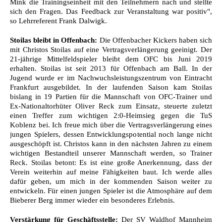
Mink die Trainingseinheit mit den Teilnehmern nach und stellte
sich den Fragen. Das Feedback zur Veranstaltung war positiv",
so Lehrreferent Frank Dalwigk.
Stoilas bleibt in Offenbach:
Die Offenbacher Kickers haben sich
mit Christos Stoilas auf eine Vertragsverlängerung geeinigt. Der
21-jährige Mittelfeldspieler bleibt dem OFC bis Juni 2019
erhalten. Stoilas ist seit 2013 für Offenbach am Ball. In der
Jugend wurde er im Nachwuchsleistungszentrum von Eintracht
Frankfurt ausgebildet. In der laufenden Saison kam Stoilas
bislang in 19 Partien für die Mannschaft von OFC-Trainer und
Ex-Nationaltorhüter Oliver Reck zum Einsatz, steuerte zuletzt
einen Treffer zum wichtigen 2:0-Heimsieg gegen die TuS
Koblenz bei. Ich freue mich über die Vertragsverlängerung eines
jungen Spielers, dessen Entwicklungspotential noch lange nicht
ausgeschöpft ist. Christos kann in den nächsten Jahren zu einem
wichtigen Bestandteil unserer Mannschaft werden, so Trainer
Reck. Stoilas betont: Es ist eine große Anerkennung, dass der
Verein weiterhin auf meine Fähigkeiten baut. Ich werde alles
dafür geben, um mich in der kommenden Saison weiter zu
entwickeln. Für einen jungen Spieler ist die Atmosphäre auf dem
Bieberer Berg immer wieder ein besonderes Erlebnis.
Verstärkung für Geschäftsstelle:
Der SV Waldhof Mannheim