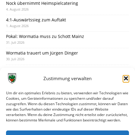
Nock übernimmt Heimspielcatering
4. August 2026
4:1-Auswärtssieg zum Auftakt
1. August 2026
Pokal: Wormatia muss zu Schott Mainz
31. Juli 2026
Wormatia trauert um Jürgen Dinger
30. Juli 2026
Deine Spielminute: 89+1
28. Juli 2026
Zustimmung verwalten
Neuer Rückensponsor
28. Juli 2026
Um dir ein optimales Erlebnis zu bieten, verwenden wir Technologien wie
Cookies, um Geräteinformationen zu speichern und/oder darauf
Neue Podcast-Folge: So tickt Björn!
zuzugreifen. Wenn du diesen Technologien zustimmst, können wir Daten
27. Juli 2026
wie das Surfverhalten oder eindeutige IDs auf dieser Website
verarbeiten. Wenn du deine Zustimmung nicht erteilst oder zurückziehst,
Eindrücke vom Stadionfest
können bestimmte Merkmale und Funktionen beeinträchtigt werden.
27. Juli 2026