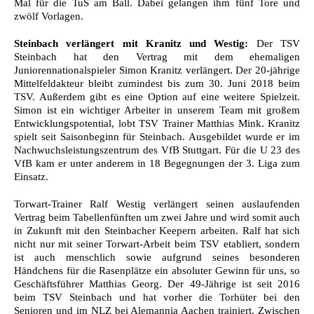
Mal für die TuS am Ball. Dabei gelangen ihm fünf Tore und
zwölf Vorlagen.
Steinbach verlängert mit Kranitz und Westig:
Der TSV
Steinbach hat den Vertrag mit dem ehemaligen
Juniorennationalspieler Simon Kranitz verlängert. Der 20-jährige
Mittelfeldakteur bleibt zumindest bis zum 30. Juni 2018 beim
TSV. Außerdem gibt es eine Option auf eine weitere Spielzeit.
Simon ist ein wichtiger Arbeiter in unserem Team mit großem
Entwicklungspotential, lobt TSV Trainer Matthias Mink. Kranitz
spielt seit Saisonbeginn für Steinbach. Ausgebildet wurde er im
Nachwuchsleistungszentrum des VfB Stuttgart. Für die U 23 des
VfB kam er unter anderem in 18 Begegnungen der 3. Liga zum
Einsatz.
Torwart-Trainer Ralf Westig verlängert seinen auslaufenden
Vertrag beim Tabellenfünften um zwei Jahre und wird somit auch
in Zukunft mit den Steinbacher Keepern arbeiten. Ralf hat sich
nicht nur mit seiner Torwart-Arbeit beim TSV etabliert, sondern
ist auch menschlich sowie aufgrund seines besonderen
Händchens für die Rasenplätze ein absoluter Gewinn für uns, so
Geschäftsführer Matthias Georg. Der 49-Jährige ist seit 2016
beim TSV Steinbach und hat vorher die Torhüter bei den
Senioren und im NLZ bei Alemannia Aachen trainiert. Zwischen