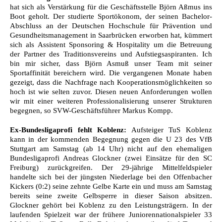
hat sich als Verstärkung für die Geschäftsstelle Björn Aßmus ins
Boot geholt. Der studierte Sportökonom, der seinen Bachelor-
Abschluss an der Deutschen Hochschule für Prävention und
Gesundheitsmanagement in Saarbrücken erworben hat, kümmert
sich als Assistent Sponsoring & Hospitality um die Betreuung
der Partner des Traditionsvereins und Aufstiegsaspiranten. Ich
bin mir sicher, dass Björn Asmuß unser Team mit seiner
Sportaffinität bereichern wird. Die vergangenen Monate haben
gezeigt, dass die Nachfrage nach Kooperationsmöglichkeiten so
hoch ist wie selten zuvor. Diesen neuen Anforderungen wollen
wir mit einer weiteren Professionalisierung unserer Strukturen
begegnen, so SVW-Geschäftsführer Markus Kompp.
Ex-Bundesligaprofi fehlt Koblenz:
Aufsteiger TuS Koblenz
kann in der kommenden Begegnung gegen die U 23 des VfB
Stuttgart am Samstag (ab 14 Uhr) nicht auf den ehemaligen
Bundesligaprofi Andreas Glockner (zwei Einsätze für den SC
Freiburg) zurückgreifen. Der 29-jährige Mittelfeldspieler
handelte sich bei der jüngsten Niederlage bei den Offenbacher
Kickers (0:2) seine zehnte Gelbe Karte ein und muss am Samstag
bereits seine zweite Gelbsperre in dieser Saison absitzen.
Glockner gehört bei Koblenz zu den Leistungsträgern. In der
laufenden Spielzeit war der frühere Juniorennationalspieler 33