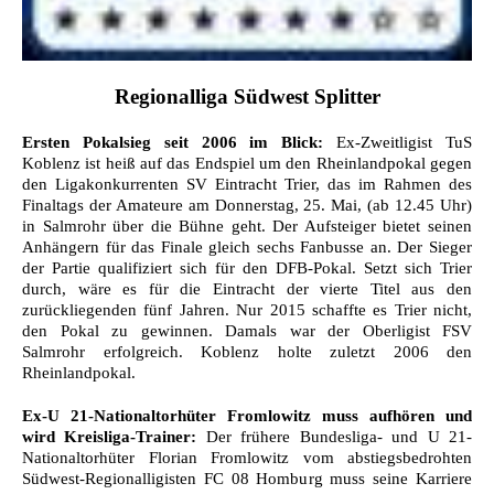
Regionalliga Südwest Splitter
Ersten Pokalsieg seit 2006 im Blick:
Ex-Zweitligist TuS
Koblenz ist heiß auf das Endspiel um den Rheinlandpokal gegen
den Ligakonkurrenten SV Eintracht Trier, das im Rahmen des
Finaltags der Amateure am Donnerstag, 25. Mai, (ab 12.45 Uhr)
in Salmrohr über die Bühne geht. Der Aufsteiger bietet seinen
Anhängern für das Finale gleich sechs Fanbusse an. Der Sieger
der Partie qualifiziert sich für den DFB-Pokal. Setzt sich Trier
durch, wäre es für die Eintracht der vierte Titel aus den
zurückliegenden fünf Jahren. Nur 2015 schaffte es Trier nicht,
den Pokal zu gewinnen. Damals war der Oberligist FSV
Salmrohr erfolgreich. Koblenz holte zuletzt 2006 den
Rheinlandpokal.
Ex-U 21-Nationaltorhüter Fromlowitz muss aufhören und
wird Kreisliga-Trainer:
Der frühere Bundesliga- und U 21-
Nationaltorhüter Florian Fromlowitz vom abstiegsbedrohten
Südwest-Regionalligisten FC 08 Homburg muss seine Karriere