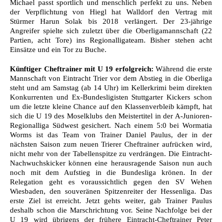
Michael passt sportlich und menschlich perfekt zu uns. Neben
der Verpflichtung von Hiegl hat Walldorf den Vertrag mit
Stürmer Harun Solak bis 2018 verlängert. Der 23-jährige
Angreifer spielte sich zuletzt über die Oberligamannschaft (22
Partien, acht Tore) ins Regionalligateam. Bisher stehen acht
Einsätze und ein Tor zu Buche.
Künftiger Cheftrainer mit U 19 erfolgreich:
Während die erste
Mannschaft von Eintracht Trier vor dem Abstieg in die Oberliga
steht und am Samstag (ab 14 Uhr) im Kellerkrimi beim direkten
Konkurrenten und Ex-Bundesligisten Stuttgarter Kickers schon
um die letzte kleine Chance auf den Klassenverbleib kämpft, hat
sich die U 19 des Moselklubs den Meistertitel in der A-Junioren-
Regionalliga Südwest gesichert. Nach einem 5:0 bei Wormatia
Worms ist das Team von Trainer Daniel Paulus, der in der
nächsten Saison zum neuen Trierer Cheftrainer aufrücken wird,
nicht mehr von der Tabellenspitze zu verdrängen. Die Eintracht-
Nachwuchskicker können eine herausragende Saison nun auch
noch mit dem Aufstieg in die Bundesliga krönen. In der
Relegation geht es voraussichtlich gegen den SV Wehen
Wiesbaden, den souveränen Spitzenreiter der Hessenliga. Das
erste Ziel ist erreicht. Jetzt gehts weiter, gab Trainer Paulus
deshalb schon die Marschrichtung vor. Seine Nachfolge bei der
U 19 wird übrigens der frühere Eintracht-Cheftrainer Peter