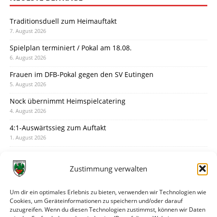
Traditionsduell zum Heimauftakt
7. August 2026
Spielplan terminiert / Pokal am 18.08.
6. August 2026
Frauen im DFB-Pokal gegen den SV Eutingen
5. August 2026
Nock übernimmt Heimspielcatering
4. August 2026
4:1-Auswärtssieg zum Auftakt
1. August 2026
Pokal: Wormatia muss zu Schott Mainz
31. Juli 2026
Zustimmung verwalten
Wormatia trauert um Jürgen Dinger
30. Juli 2026
Um dir ein optimales Erlebnis zu bieten, verwenden wir Technologien wie
Cookies, um Geräteinformationen zu speichern und/oder darauf
Deine Spielminute: 89+1
zuzugreifen. Wenn du diesen Technologien zustimmst, können wir Daten