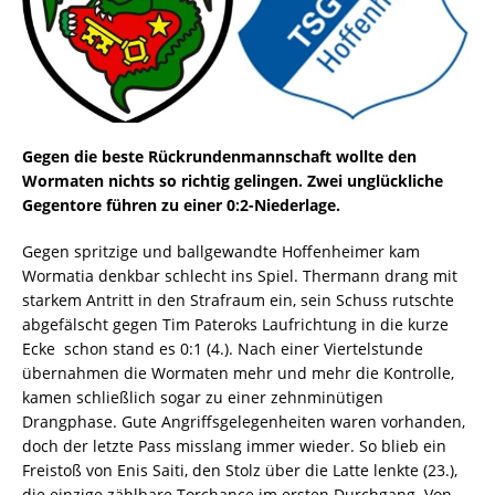
Gegen die beste Rückrundenmannschaft wollte den
Wormaten nichts so richtig gelingen. Zwei unglückliche
Gegentore führen zu einer 0:2-Niederlage.
Gegen spritzige und ballgewandte Hoffenheimer kam
Wormatia denkbar schlecht ins Spiel. Thermann drang mit
starkem Antritt in den Strafraum ein, sein Schuss rutschte
abgefälscht gegen Tim Pateroks Laufrichtung in die kurze
Ecke  schon stand es 0:1 (4.). Nach einer Viertelstunde
übernahmen die Wormaten mehr und mehr die Kontrolle,
kamen schließlich sogar zu einer zehnminütigen
Drangphase. Gute Angriffsgelegenheiten waren vorhanden,
doch der letzte Pass misslang immer wieder. So blieb ein
Freistoß von Enis Saiti, den Stolz über die Latte lenkte (23.),
die einzige zählbare Torchance im ersten Durchgang. Von