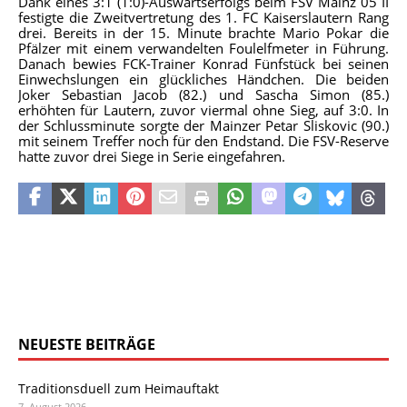
Dank eines 3:1 (1:0)-Auswärtserfolgs beim FSV Mainz 05 II
festigte die Zweitvertretung des 1. FC Kaiserslautern Rang
drei. Bereits in der 15. Minute brachte Mario Pokar die
Pfälzer mit einem verwandelten Foulelfmeter in Führung.
Danach bewies FCK-Trainer Konrad Fünfstück bei seinen
Einwechslungen ein glückliches Händchen. Die beiden
Joker Sebastian Jacob (82.) und Sascha Simon (85.)
erhöhten für Lautern, zuvor viermal ohne Sieg, auf 3:0. In
der Schlussminute sorgte der Mainzer Petar Sliskovic (90.)
mit seinem Treffer noch für den Endstand. Die FSV-Reserve
hatte zuvor drei Siege in Serie eingefahren.
NEUESTE BEITRÄGE
Traditionsduell zum Heimauftakt
7. August 2026