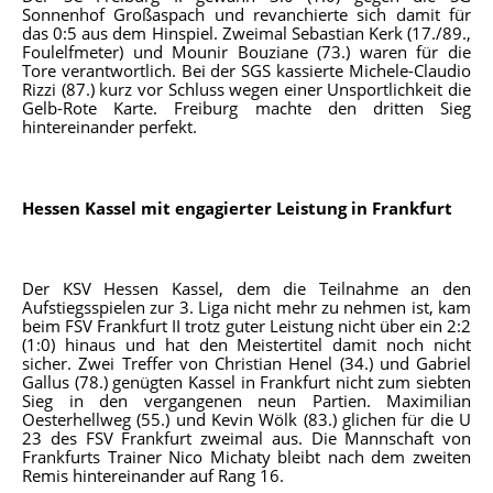
Sonnenhof Großaspach und revanchierte sich damit für
das 0:5 aus dem Hinspiel. Zweimal Sebastian Kerk (17./89.,
Foulelfmeter) und Mounir Bouziane (73.) waren für die
Tore verantwortlich. Bei der SGS kassierte Michele-Claudio
Rizzi (87.) kurz vor Schluss wegen einer Unsportlichkeit die
Gelb-Rote Karte. Freiburg machte den dritten Sieg
hintereinander perfekt.
Hessen Kassel mit engagierter Leistung in Frankfurt
Der KSV Hessen Kassel, dem die Teilnahme an den
Aufstiegsspielen zur 3. Liga nicht mehr zu nehmen ist, kam
beim FSV Frankfurt II trotz guter Leistung nicht über ein 2:2
(1:0) hinaus und hat den Meistertitel damit noch nicht
sicher. Zwei Treffer von Christian Henel (34.) und Gabriel
Gallus (78.) genügten Kassel in Frankfurt nicht zum siebten
Sieg in den vergangenen neun Partien. Maximilian
Oesterhellweg (55.) und Kevin Wölk (83.) glichen für die U
23 des FSV Frankfurt zweimal aus. Die Mannschaft von
Frankfurts Trainer Nico Michaty bleibt nach dem zweiten
Remis hintereinander auf Rang 16.