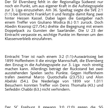
Der SV Elversberg fehlt in der Regionalliga Südwest nur
noch ein Punkt, um aus eigener Kraft in die Aufstiegsspiele
zur 3. Liga einzuziehen. Am 36. Spieltag siegte die SVE 2:1
(1:1) bei Eintracht Frankfurt II und festigte damit Rang zwei
hinter Hessen Kassel. Dabei lagen die Gastgeber nach
einem Treffer von Giuliano Modica (6.) 0:1 zurück. Doch
Abedin Krasniqi (27./54.) drehte die Begegnung mit einem
Doppelpack zu Gunsten der Saarländer. Die U 23 der
Eintracht verpasste es, wichtige Punkte im Rennen um den
Klassenverbleib einzufahren.
Eintracht Trier ist nach einem 3:2 (1:1)-Auswärtssieg bei
1899 Hoffenheim II die einzige Mannschaft, die Elversberg
den Einzug in die Aufstiegsspiele zur 3. Liga noch streitig
machen kann. Allerdings beträgt der Rückstand bei zwei
ausstehenden Spielen sechs Punkte. Gegen Hoffenheim
trafen zweimal Marco Quotschalla (23./53.) und Alon
Abelski (54.). Die Niederlage von 1899 vor 1.011
Besuchern konnten Treffer von Denis Thomalla (43.) und
Seifeddin Chabbi (63.) nicht verhindern.
Der SC Freiburg II gewann 3:0 (1:0) gegen die SG