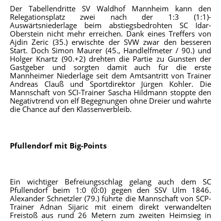
Der Tabellendritte SV Waldhof Mannheim kann den
Relegationsplatz zwei nach der 1:3 (1:1)-
Auswärtsniederlage beim abstiegsbedrohten SC Idar-
Oberstein nicht mehr erreichen. Dank eines Treffers von
Ajdin Zeric (35.) erwischte der SVW zwar den besseren
Start. Doch Simon Maurer (45., Handlelfmeter / 90.) und
Holger Knartz (90.+2) drehten die Partie zu Gunsten der
Gastgeber und sorgten damit auch für die erste
Mannheimer Niederlage seit dem Amtsantritt von Trainer
Andreas Clauß und Sportdirektor Jürgen Kohler. Die
Mannschaft von SCI-Trainer Sascha Hildmann stoppte den
Negativtrend von elf Begegnungen ohne Dreier und wahrte
die Chance auf den Klassenverbleib.
Pfullendorf mit Big-Points
Ein wichtiger Befreiungsschlag gelang auch dem SC
Pfullendorf beim 1:0 (0:0) gegen den SSV Ulm 1846.
Alexander Schnetzler (79.) führte die Mannschaft von SCP-
Trainer Adnan Sijaric mit einem direkt verwandelten
Freistoß aus rund 26 Metern zum zweiten Heimsieg in