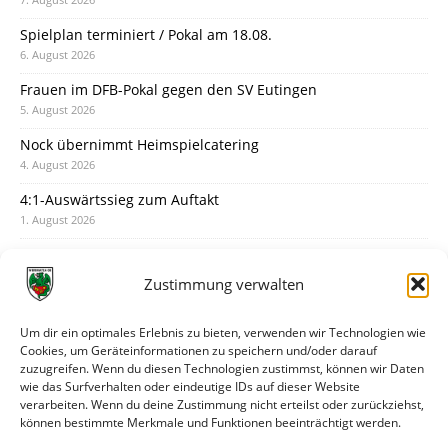
Spielplan terminiert / Pokal am 18.08.
6. August 2026
Frauen im DFB-Pokal gegen den SV Eutingen
5. August 2026
Nock übernimmt Heimspielcatering
4. August 2026
4:1-Auswärtssieg zum Auftakt
1. August 2026
Pokal: Wormatia muss zu Schott Mainz
31. Juli 2026
Zustimmung verwalten
Wormatia trauert um Jürgen Dinger
30. Juli 2026
Um dir ein optimales Erlebnis zu bieten, verwenden wir Technologien wie
Cookies, um Geräteinformationen zu speichern und/oder darauf
Deine Spielminute: 89+1
zuzugreifen. Wenn du diesen Technologien zustimmst, können wir Daten
28. Juli 2026
wie das Surfverhalten oder eindeutige IDs auf dieser Website
verarbeiten. Wenn du deine Zustimmung nicht erteilst oder zurückziehst,
Neuer Rückensponsor
können bestimmte Merkmale und Funktionen beeinträchtigt werden.
28. Juli 2026