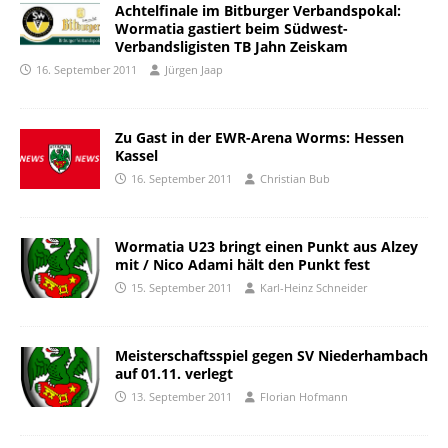
Achtelfinale im Bitburger Verbandspokal:
Wormatia gastiert beim Südwest-
Verbandsligisten TB Jahn Zeiskam
16. September 2011
Jürgen Jaap
Zu Gast in der EWR-Arena Worms: Hessen
Kassel
16. September 2011
Christian Bub
Wormatia U23 bringt einen Punkt aus Alzey
mit / Nico Adami hält den Punkt fest
15. September 2011
Karl-Heinz Schneider
Meisterschaftsspiel gegen SV Niederhambach
auf 01.11. verlegt
13. September 2011
Florian Hofmann