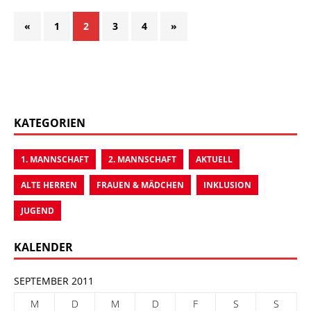
«
1
2
3
4
»
KATEGORIEN
1. MANNSCHAFT
2. MANNSCHAFT
AKTUELL
ALTE HERREN
FRAUEN & MÄDCHEN
INKLUSION
JUGEND
KALENDER
SEPTEMBER 2011
M
D
M
D
F
S
S