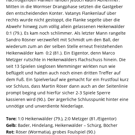
Mitten in die Wormser Drangphase setzten die Gastgeber
den entscheidenden Konter. Vatanys Flankenlauf über
rechts wurde nicht gestoppt, die Flanke segelte über die
Abwehr hinweg zum völlig allein gelassenen Heikenwälder 
0:1 (79.). Es kam noch schlimmer. Als letzter Mann rangelte
Sandro Rösner verzweifelt mit Schmidt um den Ball, der
wiederum zum an der selben Stelle erneut freistehenden
Heikenwälder kam  0:2 (81.). Ein Eigentor, denn Marco
Metzger rutschte in Heikenwälders Flachschuss hinein. Die
seit 13 Spielen sieglosen Memminger wirkten nun wie
beflügelt und hatten auch noch einen dritten Treffer auf
dem Fuß. Ein Spielverlauf wie gemacht für ein Frustfoul kurz
vor Schluss, dass Martin Röser dann auch an der Seitenlinie
prompt beging und hierfür sicher 2-3 Spiele Sperre
kassieren wird (90.). Der ärgerliche Schlusspunkt hinter eine
unnötige und unverdiente Niederlage.
Tore:
1:0 Heikenwälder (79.), 2:0 Metzger (81./Eigentor)
Gelb:
Bader, Hindelang, Heikenwälder – Schürg, Böcher
Rot:
Röser (Wormatia), grobes Foulspiel (90.)