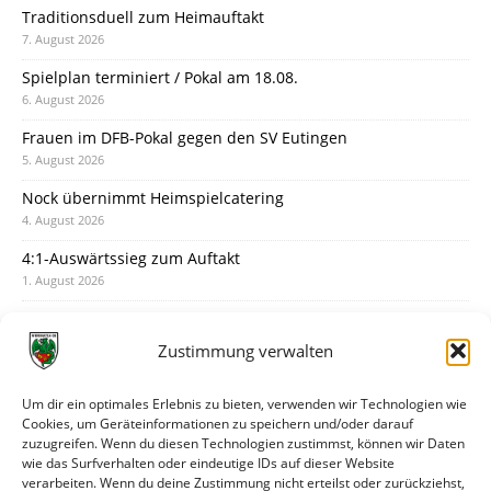
Traditionsduell zum Heimauftakt
7. August 2026
Spielplan terminiert / Pokal am 18.08.
6. August 2026
Frauen im DFB-Pokal gegen den SV Eutingen
5. August 2026
Nock übernimmt Heimspielcatering
4. August 2026
4:1-Auswärtssieg zum Auftakt
1. August 2026
Pokal: Wormatia muss zu Schott Mainz
31. Juli 2026
Zustimmung verwalten
Wormatia trauert um Jürgen Dinger
30. Juli 2026
Um dir ein optimales Erlebnis zu bieten, verwenden wir Technologien wie
Cookies, um Geräteinformationen zu speichern und/oder darauf
Deine Spielminute: 89+1
zuzugreifen. Wenn du diesen Technologien zustimmst, können wir Daten
28. Juli 2026
wie das Surfverhalten oder eindeutige IDs auf dieser Website
verarbeiten. Wenn du deine Zustimmung nicht erteilst oder zurückziehst,