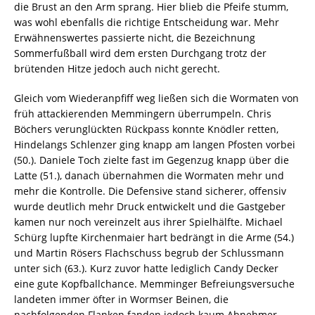
die Brust an den Arm sprang. Hier blieb die Pfeife stumm,
was wohl ebenfalls die richtige Entscheidung war. Mehr
Erwähnenswertes passierte nicht, die Bezeichnung
Sommerfußball wird dem ersten Durchgang trotz der
brütenden Hitze jedoch auch nicht gerecht.
Gleich vom Wiederanpfiff weg ließen sich die Wormaten von
früh attackierenden Memmingern überrumpeln. Chris
Böchers verunglückten Rückpass konnte Knödler retten,
Hindelangs Schlenzer ging knapp am langen Pfosten vorbei
(50.). Daniele Toch zielte fast im Gegenzug knapp über die
Latte (51.), danach übernahmen die Wormaten mehr und
mehr die Kontrolle. Die Defensive stand sicherer, offensiv
wurde deutlich mehr Druck entwickelt und die Gastgeber
kamen nur noch vereinzelt aus ihrer Spielhälfte. Michael
Schürg lupfte Kirchenmaier hart bedrängt in die Arme (54.)
und Martin Rösers Flachschuss begrub der Schlussmann
unter sich (63.). Kurz zuvor hatte lediglich Candy Decker
eine gute Kopfballchance. Memminger Befreiungsversuche
landeten immer öfter in Wormser Beinen, die
nachfolgenden Flanken fanden jedoch kaum Abnehmer.