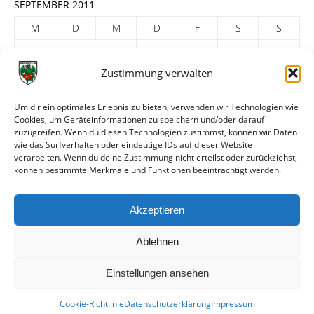
SEPTEMBER 2011
M
D
M
D
F
S
S
1
2
3
4
Zustimmung verwalten
5
6
7
8
9
10
11
12
13
14
15
16
17
18
Um dir ein optimales Erlebnis zu bieten, verwenden wir Technologien wie
Cookies, um Geräteinformationen zu speichern und/oder darauf
19
20
21
22
23
24
25
zuzugreifen. Wenn du diesen Technologien zustimmst, können wir Daten
26
27
28
29
30
wie das Surfverhalten oder eindeutige IDs auf dieser Website
verarbeiten. Wenn du deine Zustimmung nicht erteilst oder zurückziehst,
« Aug.
Okt. »
können bestimmte Merkmale und Funktionen beeinträchtigt werden.
ARCHIV
Akzeptieren
Ablehnen
Einstellungen ansehen
Cookie-Richtlinie
Datenschutzerklärung
Impressum
© VfR Wormatia Worms