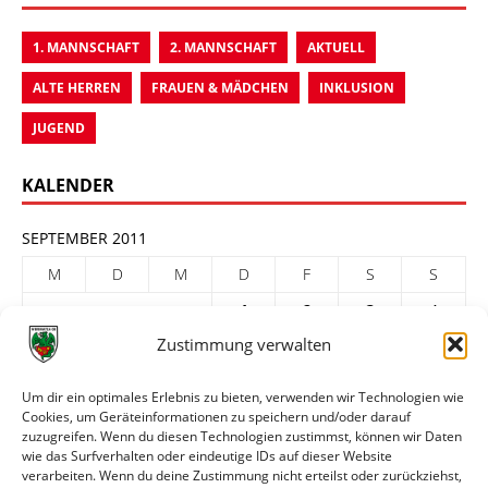
1. MANNSCHAFT
2. MANNSCHAFT
AKTUELL
ALTE HERREN
FRAUEN & MÄDCHEN
INKLUSION
JUGEND
KALENDER
SEPTEMBER 2011
M
D
M
D
F
S
S
1
2
3
4
Zustimmung verwalten
5
6
7
8
9
10
11
12
13
14
15
16
17
18
Um dir ein optimales Erlebnis zu bieten, verwenden wir Technologien wie
Cookies, um Geräteinformationen zu speichern und/oder darauf
19
20
21
22
23
24
25
zuzugreifen. Wenn du diesen Technologien zustimmst, können wir Daten
26
27
28
29
30
wie das Surfverhalten oder eindeutige IDs auf dieser Website
verarbeiten. Wenn du deine Zustimmung nicht erteilst oder zurückziehst,
« Aug.
Okt. »