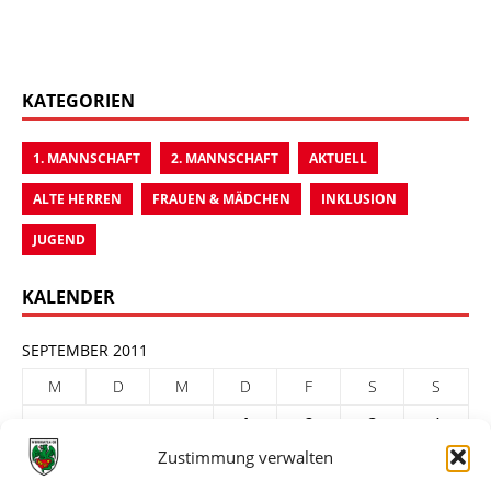
KATEGORIEN
1. MANNSCHAFT
2. MANNSCHAFT
AKTUELL
ALTE HERREN
FRAUEN & MÄDCHEN
INKLUSION
JUGEND
KALENDER
SEPTEMBER 2011
M
D
M
D
F
S
S
1
2
3
4
Zustimmung verwalten
5
6
7
8
9
10
11