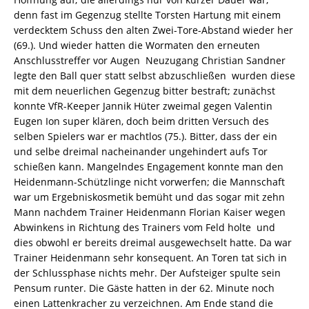
denn fast im Gegenzug stellte Torsten Hartung mit einem
verdecktem Schuss den alten Zwei-Tore-Abstand wieder her
(69.). Und wieder hatten die Wormaten den erneuten
Anschlusstreffer vor Augen  Neuzugang Christian Sandner
legte den Ball quer statt selbst abzuschließen  wurden diese
mit dem neuerlichen Gegenzug bitter bestraft; zunächst
konnte VfR-Keeper Jannik Hüter zweimal gegen Valentin
Eugen Ion super klären, doch beim dritten Versuch des
selben Spielers war er machtlos (75.). Bitter, dass der ein
und selbe dreimal nacheinander ungehindert aufs Tor
schießen kann. Mangelndes Engagement konnte man den
Heidenmann-Schützlinge nicht vorwerfen; die Mannschaft
war um Ergebniskosmetik bemüht und das sogar mit zehn
Mann nachdem Trainer Heidenmann Florian Kaiser wegen
Abwinkens in Richtung des Trainers vom Feld holte  und
dies obwohl er bereits dreimal ausgewechselt hatte. Da war
Trainer Heidenmann sehr konsequent. An Toren tat sich in
der Schlussphase nichts mehr. Der Aufsteiger spulte sein
Pensum runter. Die Gäste hatten in der 62. Minute noch
einen Lattenkracher zu verzeichnen. Am Ende stand die