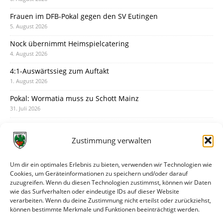
Frauen im DFB-Pokal gegen den SV Eutingen
5. August 2026
Nock übernimmt Heimspielcatering
4. August 2026
4:1-Auswärtssieg zum Auftakt
1. August 2026
Pokal: Wormatia muss zu Schott Mainz
31. Juli 2026
Wormatia trauert um Jürgen Dinger
30. Juli 2026
Zustimmung verwalten
Deine Spielminute: 89+1
28. Juli 2026
Um dir ein optimales Erlebnis zu bieten, verwenden wir Technologien wie
Cookies, um Geräteinformationen zu speichern und/oder darauf
Neuer Rückensponsor
zuzugreifen. Wenn du diesen Technologien zustimmst, können wir Daten
28. Juli 2026
wie das Surfverhalten oder eindeutige IDs auf dieser Website
verarbeiten. Wenn du deine Zustimmung nicht erteilst oder zurückziehst,
Neue Podcast-Folge: So tickt Björn!
können bestimmte Merkmale und Funktionen beeinträchtigt werden.
27. Juli 2026