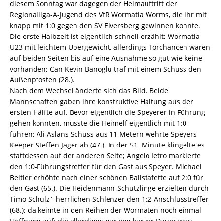
diesem Sonntag war dagegen der Heimauftritt der
Regionalliga-A-Jugend des VfR Wormatia Worms, die ihr mit
knapp mit 1:0 gegen den SV Elversberg gewinnen konnte.
Die erste Halbzeit ist eigentlich schnell erzählt; Wormatia
U23 mit leichtem Übergewicht, allerdings Torchancen waren
auf beiden Seiten bis auf eine Ausnahme so gut wie keine
vorhanden; Can Kevin Banoglu traf mit einem Schuss den
Außenpfosten (28.).
Nach dem Wechsel änderte sich das Bild. Beide
Mannschaften gaben ihre konstruktive Haltung aus der
ersten Hälfte auf. Bevor eigentlich die Speyerer in Führung
gehen konnten, musste die Heimelf eigentlich mit 1:0
führen; Ali Aslans Schuss aus 11 Metern wehrte Speyers
Keeper Steffen Jäger ab (47.). In der 51. Minute klingelte es
stattdessen auf der anderen Seite; Angelo Ietro markierte
den 1:0-Führungstreffer für den Gast aus Speyer. Michael
Beitler erhöhte nach einer schönen Ballstafette auf 2:0 für
den Gast (65.). Die Heidenmann-Schützlinge erzielten durch
Timo Schulz´ herrlichen Schlenzer den 1:2-Anschlusstreffer
(68.); da keimte in den Reihen der Wormaten noch einmal
Hoffnung auf; die allerdings nur von kurzer Dauer war;